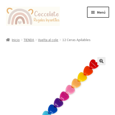
Ir
Ir
Menú
a
al
la
contenido
navegación
Tienda
Inicio
TIENDA
Vuelta al cole
12 Ceras Apilables
Coccolate Puericultura y Juguetería Educativa
🔍