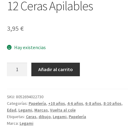
12 Ceras Apilables
3,95
€
Hay existencias
12
Añadir al carrito
Ceras
Apilables
cantidad
SKU:
8052694022730
Categorías:
Papelería
,
+10 años
,
4-6 años
,
6-8 años
,
8-10 años
,
Edad
,
Legami
,
Marcas
,
Vuelta al cole
Etiquetas:
Ceras
,
dibujo
,
Legami
,
Papelería
Marca:
Legami