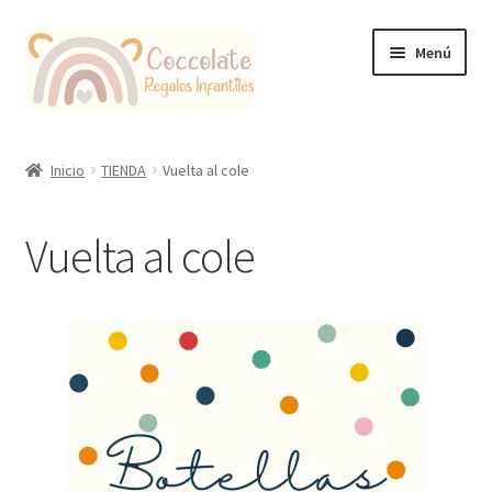
Ir
Ir
Menú
a
al
la
contenido
navegación
Tienda
Inicio
TIENDA
Vuelta al cole
Coccolate Puericultura y Juguetería Educativa
Vuelta al cole