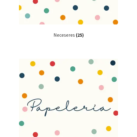
Neceseres
(25)