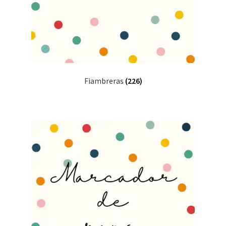
Fiambreras
(226)