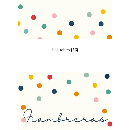
Estuches
(36)