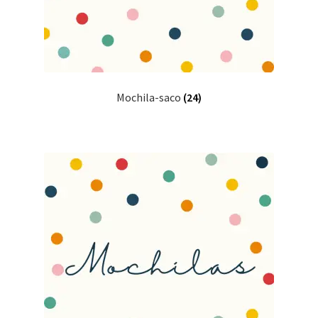
Mochila-saco
(24)