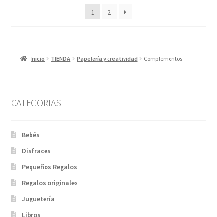
los
1
2
últimos
Inicio
TIENDA
Papelería y creatividad
Complementos
CATEGORIAS
Bebés
Disfraces
Pequeños Regalos
Regalos originales
Juguetería
Libros