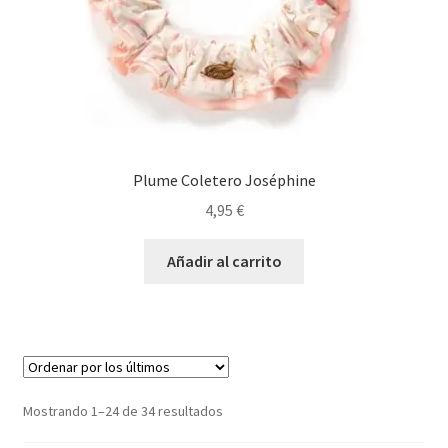
Plume Coletero Joséphine
4,95
€
Añadir al carrito
Ordenado
Mostrando 1–24 de 34 resultados
por