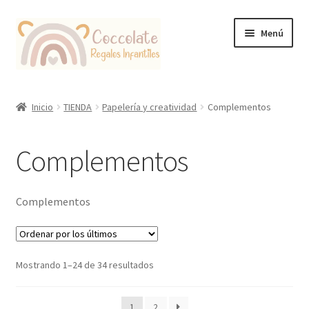
Ir
Ir
Menú
a
al
la
contenido
navegación
Tienda
Inicio
TIENDA
Papelería y creatividad
Complementos
Coccolate Puericultura y Juguetería Educativa
Complementos
Complementos
Ordenado
Mostrando 1–24 de 34 resultados
por
los
1
2