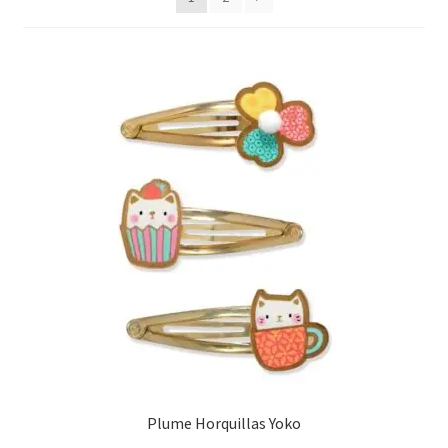
últimos
Plume Horquillas Yoko