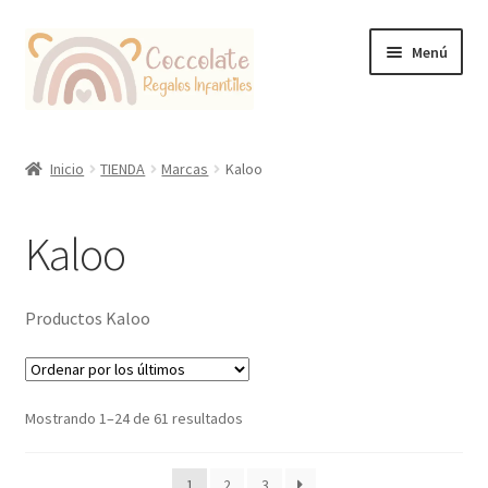
Ir
Ir
Menú
a
al
la
contenido
navegación
Tienda
Inicio
TIENDA
Marcas
Kaloo
Coccolate Puericultura y Juguetería Educativa
Kaloo
Productos Kaloo
Ordenado
Mostrando 1–24 de 61 resultados
por
los
1
2
3