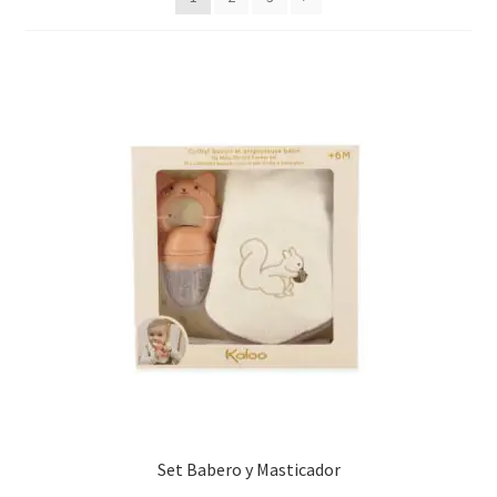
últimos
Set Babero y Masticador