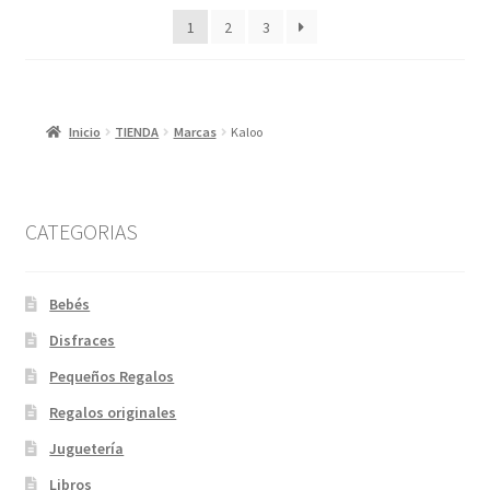
los
1
2
3
últimos
Inicio
TIENDA
Marcas
Kaloo
CATEGORIAS
Bebés
Disfraces
Pequeños Regalos
Regalos originales
Juguetería
Libros