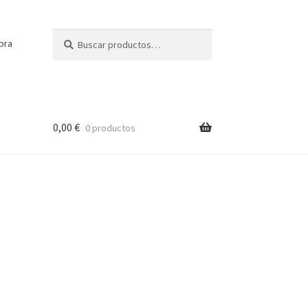
Buscar
Buscar
pra
por:
0,00
€
0 productos