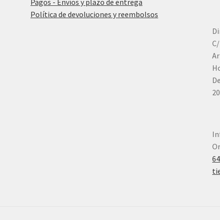
Pagos - Envíos y plazo de entrega
Política de devoluciones y reembolsos
Di
C/
Ar
Ho
De
20
In
Or
6
ti