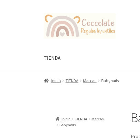
Ir
Ir
a
al
la
contenido
navegación
TIENDA
Inicio
TIENDA
Marcas
Babynails
B
Inicio
TIENDA
Marcas
Babynails
Prod