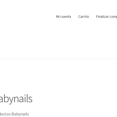
Mi cuenta
Carrito
Finalizar com
abynails
uctos Babynails