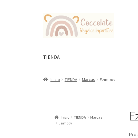
Ir
Ir
a
al
la
contenido
navegación
TIENDA
Inicio
TIENDA
Marcas
Ezimoov
E
Inicio
TIENDA
Marcas
Ezimoov
Prod