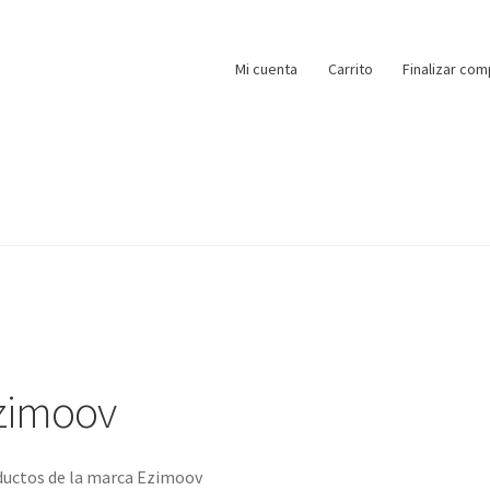
Mi cuenta
Carrito
Finalizar com
zimoov
uctos de la marca Ezimoov