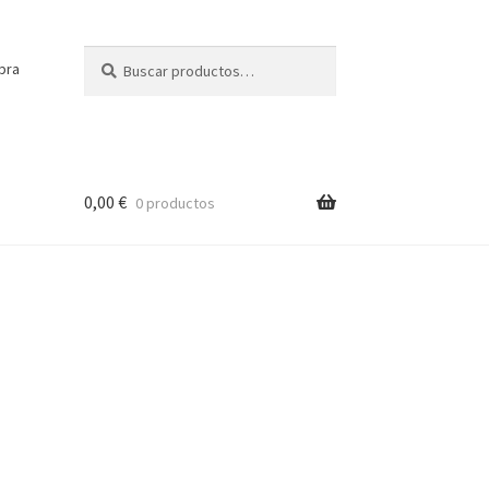
Buscar
Buscar
pra
por:
0,00
€
0 productos