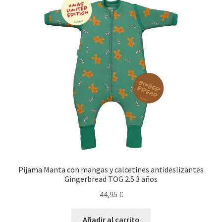
últimos
Pijama Manta con mangas y calcetines antideslizantes
Gingerbread TOG 2.5 3 años
44,95
€
Añadir al carrito