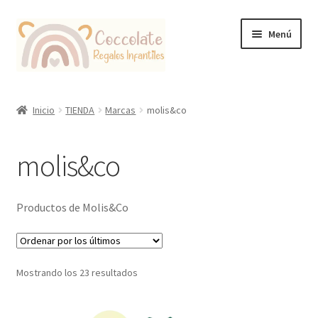
Ir
Ir
Menú
a
al
la
contenido
navegación
Tienda
Inicio
TIENDA
Marcas
molis&co
Coccolate Puericultura y Juguetería Educativa
molis&co
Productos de Molis&Co
Ordenado
Mostrando los 23 resultados
por
los