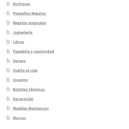
Disfraces
Pequeños Regalos
Regalos originales
Juguetería
Libros
Papelería y creatividad
Verano
Vuelta al cole
Invierno
Botellas térmicas
Decoración
Muebles Montessori
Marcas