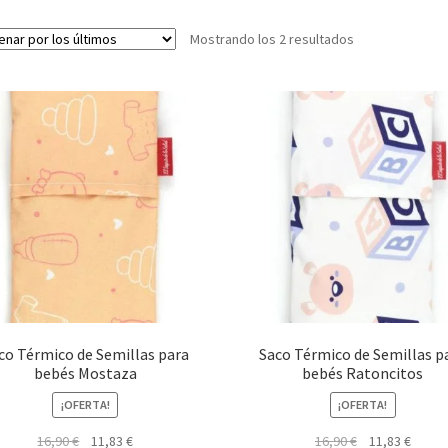
Ordenado
Mostrando los 2 resultados
por
los
últimos
co Térmico de Semillas para
Saco Térmico de Semillas p
bebés Mostaza
bebés Ratoncitos
¡OFERTA!
¡OFERTA!
El
El
El
El
16,90
€
11,83
€
16,90
€
11,83
€