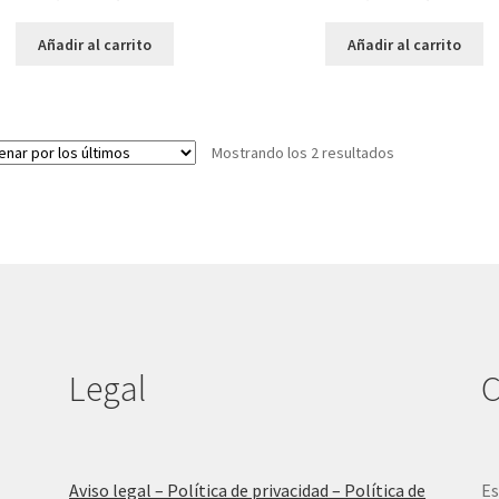
precio
precio
precio
preci
original
actual
original
actual
Añadir al carrito
Añadir al carrito
era:
es:
era:
es:
16,90 €.
11,83 €.
16,90 €.
11,83 
Ordenado
Mostrando los 2 resultados
por
los
últimos
Legal
C
Aviso legal – Política de privacidad – Política de
Es