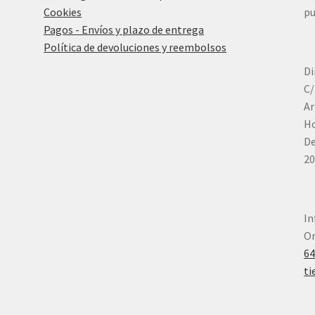
Cookies
pu
Pagos - Envíos y plazo de entrega
Política de devoluciones y reembolsos
Di
C/
Ar
Ho
De
20
In
Or
6
ti