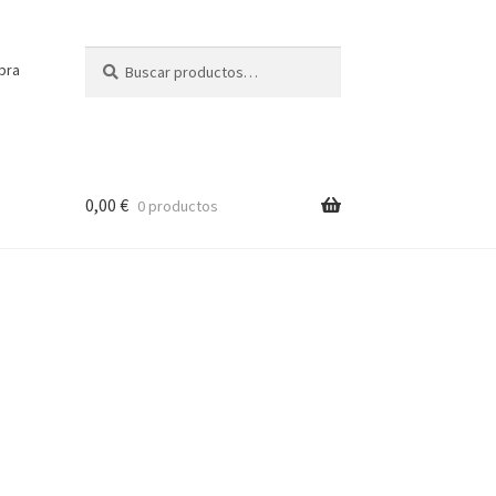
Buscar
Buscar
pra
por:
0,00
€
0 productos