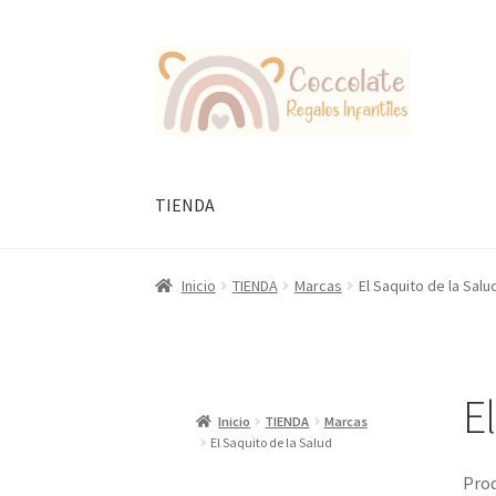
Ir
Ir
a
al
la
contenido
navegación
TIENDA
Inicio
TIENDA
Marcas
El Saquito de la Salu
E
Inicio
TIENDA
Marcas
El Saquito de la Salud
Prod