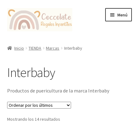
Ir
Ir
Menú
a
al
la
contenido
navegación
Tienda
Inicio
TIENDA
Marcas
Interbaby
Coccolate Puericultura y Juguetería Educativa
Interbaby
Productos de puericultura de la marca Interbaby
Ordenado
Mostrando los 14 resultados
por
los