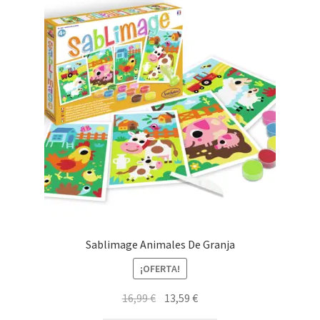
últimos
Sablimage Animales De Granja
¡OFERTA!
El
El
16,99
€
13,59
€
precio
precio