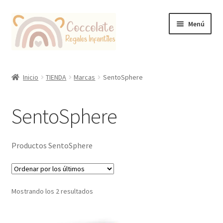
Ir
Ir
Menú
a
al
la
contenido
navegación
Tienda
Inicio
TIENDA
Marcas
SentoSphere
Coccolate Puericultura y Juguetería Educativa
SentoSphere
Productos SentoSphere
Ordenado
Mostrando los 2 resultados
por
los