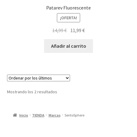
Patarev Fluorescente
¡OFERTA!
El
El
14,99
€
11,99
€
precio
precio
original
actual
Añadir al carrito
era:
es:
14,99 €.
11,99 €.
Ordenado
Mostrando los 2 resultados
por
los
últimos
Inicio
TIENDA
Marcas
SentoSphere