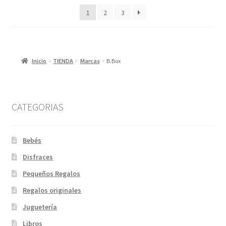
los
1
2
3
últimos
Inicio
TIENDA
Marcas
B.Box
CATEGORIAS
Bebés
Disfraces
Pequeños Regalos
Regalos originales
Juguetería
Libros