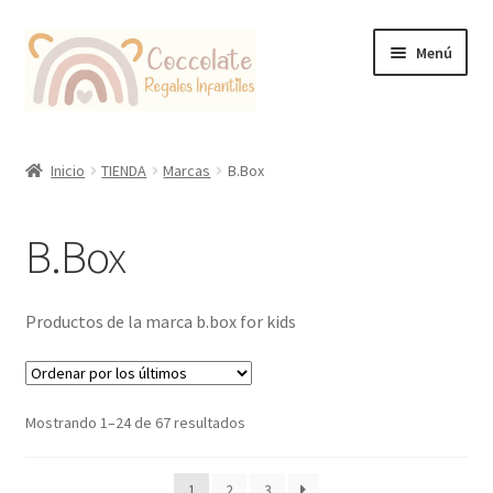
Ir
Ir
Menú
a
al
la
contenido
navegación
Tienda
Inicio
TIENDA
Marcas
B.Box
Coccolate Puericultura y Juguetería Educativa
B.Box
Productos de la marca b.box for kids
Ordenado
Mostrando 1–24 de 67 resultados
por
los
1
2
3