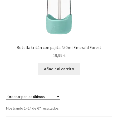
Botella tritán con pajita 450ml Emerald Forest
19,99
€
Añadir al carrito
Ordenado
Mostrando 1–24 de 67 resultados
por