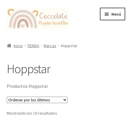
Ir
Ir
Menú
a
al
la
contenido
navegación
Tienda
Inicio
TIENDA
Marcas
Hoppstar
Coccolate Puericultura y Juguetería Educativa
Hoppstar
Productos Hoppstar
Ordenado
Mostrando los 10 resultados
por
los