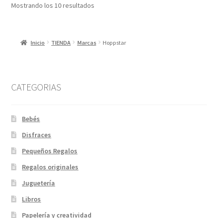
Ordenado
Mostrando los 10 resultados
por
los
últimos
Inicio
TIENDA
Marcas
Hoppstar
CATEGORIAS
Bebés
Disfraces
Pequeños Regalos
Regalos originales
Juguetería
Libros
Papelería y creatividad