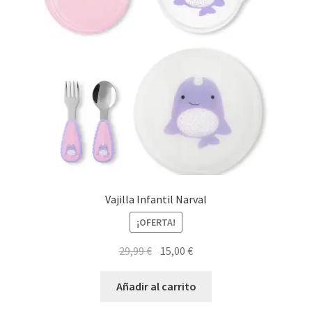
Vajilla Infantil Narval
¡OFERTA!
El
El
29,99
€
15,00
€
precio
precio
original
actual
Añadir al carrito
era:
es: