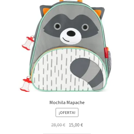
últimos
Mochila Mapache
¡OFERTA!
El
El
28,00
€
15,00
€
precio
precio