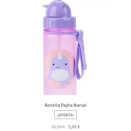
Botella Pajita Narval
¡OFERTA!
El
El
10,99
€
5,00
€