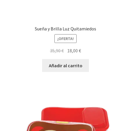
Sueña y Brilla Luz Quitamiedos
¡OFERTA!
El
El
35,90
€
18,00
€
precio
precio
original
actual
Añadir al carrito
era:
es:
35,90 €.
18,00 €.