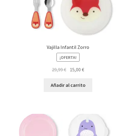
Vajilla Infantil Zorro
¡OFERTA!
El
El
29,99
€
15,00
€
precio
precio
original
actual
Añadir al carrito
era:
es:
29,99 €.
15,00 €.