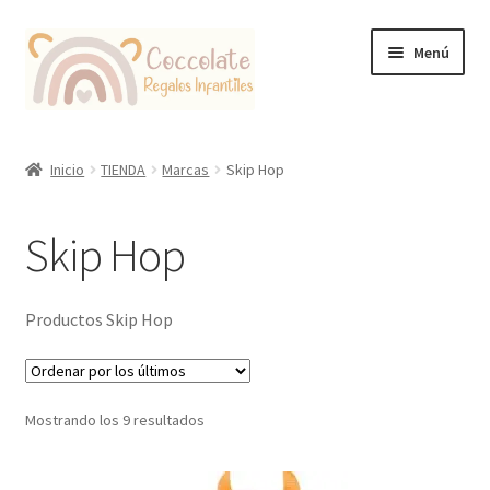
Ir
Ir
Menú
a
al
la
contenido
navegación
Tienda
Inicio
TIENDA
Marcas
Skip Hop
Coccolate Puericultura y Juguetería Educativa
Skip Hop
Productos Skip Hop
Ordenado
Mostrando los 9 resultados
por
los