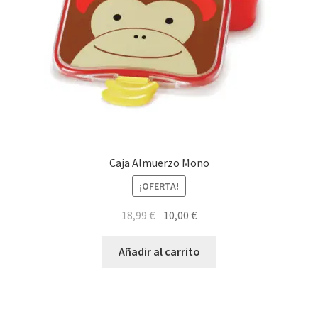
Caja Almuerzo Mono
¡OFERTA!
El
El
18,99
€
10,00
€
precio
precio
original
actual
Añadir al carrito
era:
es:
18,99 €.
10,00 €.