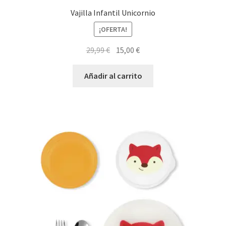
Vajilla Infantil Unicornio
¡OFERTA!
El
El
29,99
€
15,00
€
precio
precio
original
actual
Añadir al carrito
era:
es:
29,99 €.
15,00 €.