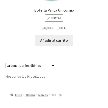
Botella Pajita Unicornio
¡OFERTA!
El
El
10,99
€
5,00
€
precio
precio
original
actual
Añadir al carrito
era:
es:
10,99 €.
5,00 €.
Ordenado
Mostrando los 9 resultados
por
los
últimos
Inicio
TIENDA
Marcas
Skip Hop