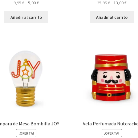
El
El
El
El
9,95
€
5,00
€
25,95
€
13,00
€
precio
precio
precio
preci
original
actual
original
actual
Añadir al carrito
Añadir al carrito
era:
es:
era:
es:
9,95 €.
5,00 €.
25,95 €.
13,00 
mpara de Mesa Bombilla JOY
Vela Perfumada Nutcrack
¡OFERTA!
¡OFERTA!