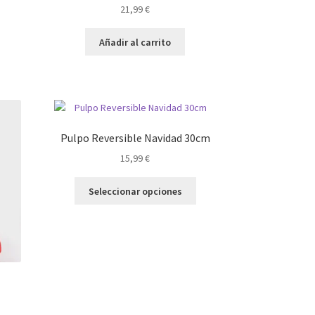
21,99
€
Añadir al carrito
Pulpo Reversible Navidad 30cm
15,99
€
Este
Seleccionar opciones
producto
tiene
múltiples
variantes.
Las
opciones
se
pueden