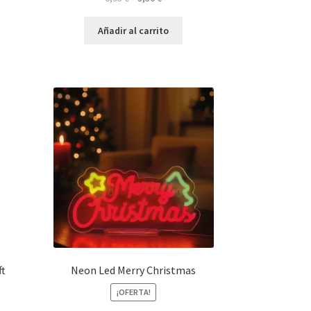
precio
precio
original
actual
Añadir al carrito
era:
es:
6,95 €.
3,50 €.
ft
Neon Led Merry Christmas
¡OFERTA!