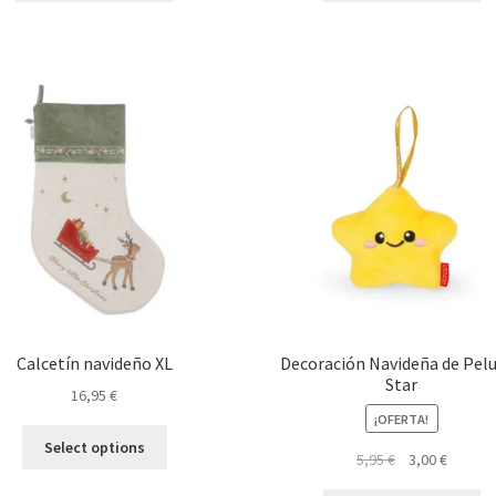
Calcetín navideño XL
Decoración Navideña de Pel
Star
16,95
€
¡OFERTA!
Select options
El
El
5,95
€
3,00
€
precio
precio