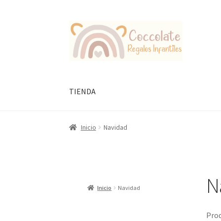
Ir
Ir
a
al
la
contenido
navegación
TIENDA
Inicio
Navidad
N
Inicio
Navidad
Prod