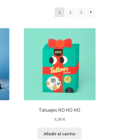
o
1
2
3
Tatuajes HO HO HO
6,90
€
Añadir al carrito