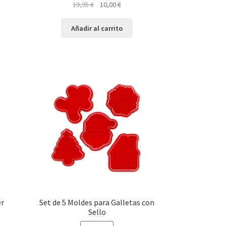
El
El
19,95
€
10,00
€
o
precio
precio
original
actual
Añadir al carrito
era:
es:
€.
19,95 €.
10,00 €.
er
Set de 5 Moldes para Galletas con
Sello