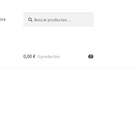
Buscar
Buscar
pra
por:
0,00
€
0 productos