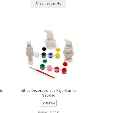
original
actual
Añadir al carrito
era:
es:
5,95 €.
3,00 €.
in
Kit de Decoración de Figuritas de
Navidad
¡OFERTA!
El
El
6,95
€
3,50
€