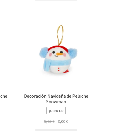
uche
Decoración Navideña de Peluche
Snowman
¡OFERTA!
El
El
5,95
€
3,00
€
precio
precio