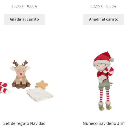
El
El
El
El
15,95
€
8,00
€
12,95
€
6,50
€
precio
precio
precio
precio
original
actual
original
actual
Añadir al carrito
Añadir al carrito
era:
es:
era:
es:
15,95 €.
8,00 €.
12,95 €.
6,50 €.
Set de regalo Navidad
Muñeco navideño Jim