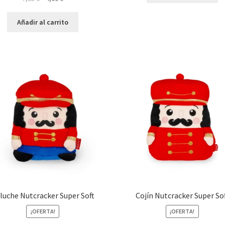
precio
precio
original
actual
Añadir al carrito
era:
es:
7,95 €.
4,00 €.
luche Nutcracker Super Soft
Cojín Nutcracker Super So
¡OFERTA!
¡OFERTA!