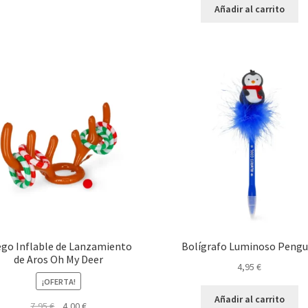
original
actual
Añadir al carrito
era:
es:
5,95 €.
3,00 €.
ego Inflable de Lanzamiento
Bolígrafo Luminoso Pengu
de Aros Oh My Deer
4,95
€
¡OFERTA!
Añadir al carrito
El
El
7,95
€
4,00
€