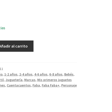
cias
Añadir al carrito
11
ño
,
1-2 años
,
2-4 años
,
4-6 años
,
6-8 años
,
Bebés
,
til
,
Juguetería
,
Marcas
,
Mis primeros juguetes
nes
,
Cuentacuentos
,
Faba
,
Faba Faba+
,
Personaje