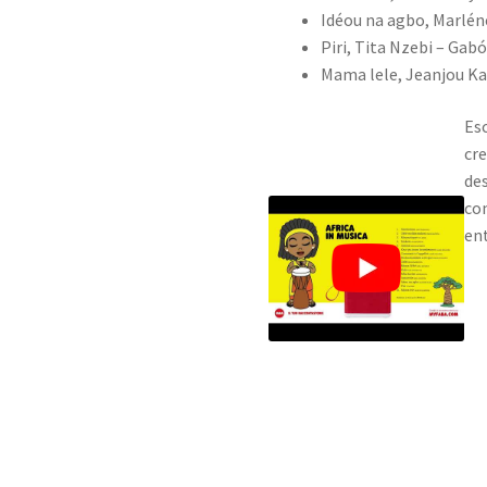
Idéou na agbo, Marlén
Piri, Tita Nzebi – Gab
Mama lele, Jeanjou K
Esc
cre
des
co
ent