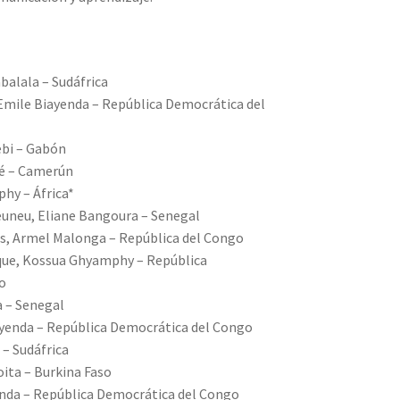
alala – Sudáfrica
Emile Biayenda – República Democrática del
bi – Gabón
é – Camerún
hy – África*
neu, Eliane Bangoura – Senegal
s, Armel Malonga – República del Congo
que, Kossua Ghyamphy – República
o
a – Senegal
yenda – República Democrática del Congo
 – Sudáfrica
oita – Burkina Faso
nda – República Democrática del Congo