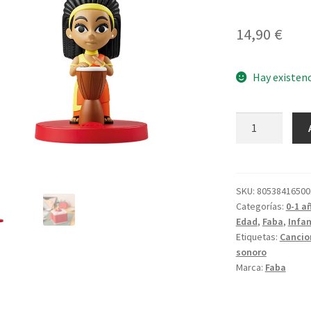
14,90
€
Hay existen
Africa
in
musica
cantidad
SKU:
80538416500
Categorías:
0-1 a
Edad
,
Faba
,
Infan
Etiquetas:
Cancio
sonoro
Marca:
Faba