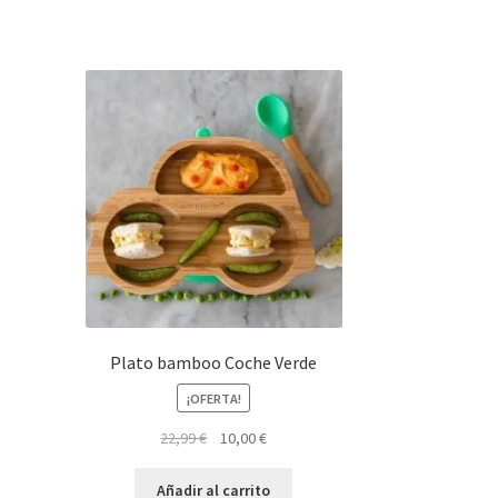
Plato bamboo Coche Verde
¡OFERTA!
El
El
22,99
€
10,00
€
precio
precio
original
actual
Añadir al carrito