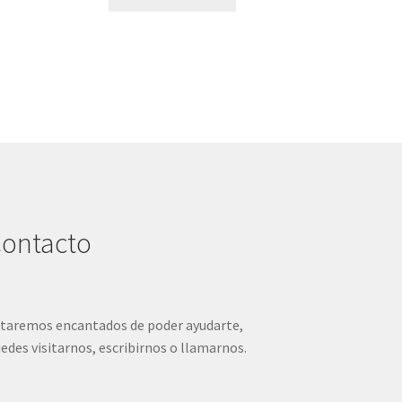
era:
es:
22,99 €.
10,00 €.
ontacto
taremos encantados de poder ayudarte,
edes visitarnos, escribirnos o llamarnos.