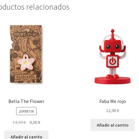
oductos relacionados
Bella The Flower
Faba Me rojo
12,90
€
¡OFERTA!
El
El
14,90
€
9,00
€
Añadir al carrito
precio
precio
original
actual
Añadir al carrito