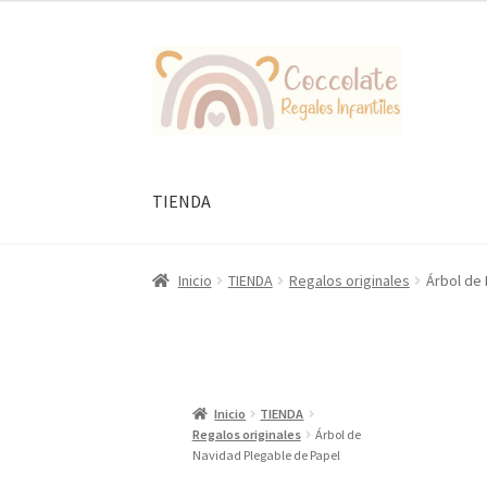
original
actual
era:
es:
Ir
Ir
9,95 €.
5,00 €.
a
al
la
contenido
navegación
TIENDA
Inicio
TIENDA
Regalos originales
Árbol de
Inicio
TIENDA
Regalos originales
Árbol de
Navidad Plegable de Papel