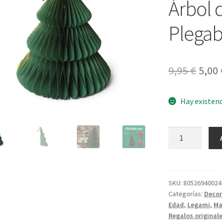
Árbol 
Plegab
El
9,95
€
5,00
prec
Hay existen
origi
era:
Árbol
9,95 
de
Navidad
Plegable
de
SKU:
80526940024
Categorías:
Decor
Papel
Edad
,
Legami
,
Ma
cantidad
Regalos original