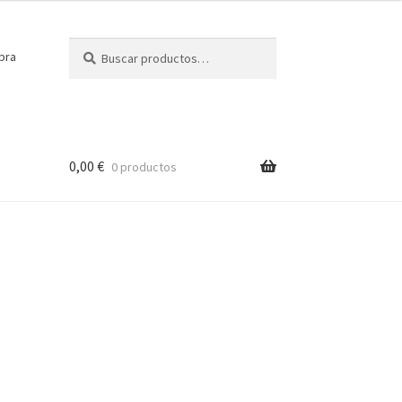
Buscar
Buscar
pra
por:
0,00
€
0 productos