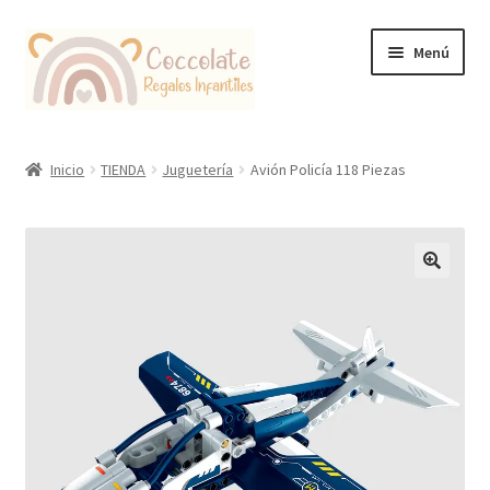
Ir
Ir
Menú
a
al
la
contenido
navegación
Tienda
Inicio
TIENDA
Juguetería
Avión Policía 118 Piezas
Coccolate Puericultura y Juguetería Educativa
🔍