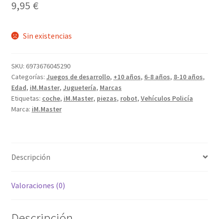
9,95
€
Sin existencias
SKU:
6973676045290
Categorías:
Juegos de desarrollo
,
+10 años
,
6-8 años
,
8-10 años
,
Edad
,
iM.Master
,
Juguetería
,
Marcas
Etiquetas:
coche
,
iM.Master
,
piezas
,
robot
,
Vehículos Policía
Marca:
iM.Master
Descripción
Valoraciones (0)
Descripción