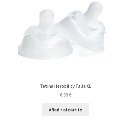
se
pueden
elegir
en
la
página
de
producto
Tetina Herobility Talla XL
6,99
€
Añadir al carrito