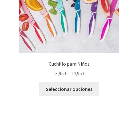
Cuchillo para Niños
Rango
13,95
€
-
14,95
€
de
Este
precios:
Seleccionar opciones
producto
desde
tiene
13,95 €
múltiples
hasta
variantes.
14,95 €
Las
opciones