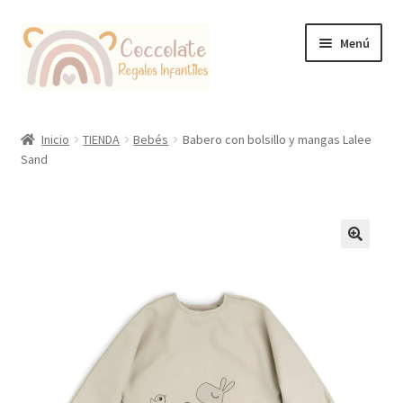
Ir
Ir
Menú
a
al
la
contenido
navegación
Tienda
Inicio
TIENDA
Bebés
Babero con bolsillo y mangas Lalee
Sand
Coccolate Puericultura y Juguetería Educativa
🔍