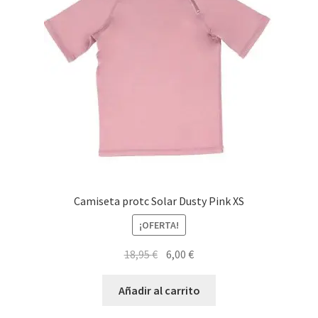
Camiseta protc Solar Dusty Pink XS
¡OFERTA!
El
El
18,95
€
6,00
€
precio
precio
original
actual
Añadir al carrito
era:
es: