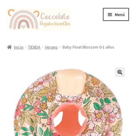
Ir
Ir
Menú
a
al
la
contenido
navegación
Tienda
Inicio
TIENDA
Verano
Baby Float Blossom 0-1 años
Coccolate Puericultura y Juguetería Educativa
🔍