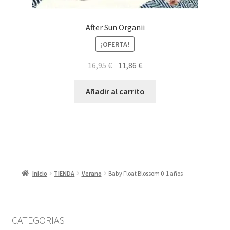
After Sun Organii
¡OFERTA!
El
El
16,95
€
11,86
€
precio
precio
original
actual
Añadir al carrito
era:
es:
16,95 €.
11,86 €.
Inicio
TIENDA
Verano
Baby Float Blossom 0-1 años
CATEGORIAS