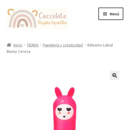
Ir
Ir
Menú
a
al
la
contenido
navegación
Tienda
Inicio
TIENDA
Papelería y creatividad
Bálsamo Labial
Bunny Cereza
Coccolate Puericultura y Juguetería Educativa
🔍