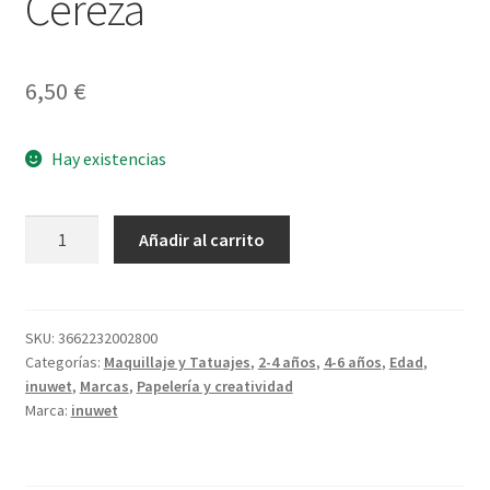
Cereza
6,50
€
Hay existencias
Bálsamo
Añadir al carrito
Labial
Bunny
Cereza
cantidad
SKU:
3662232002800
Categorías:
Maquillaje y Tatuajes
,
2-4 años
,
4-6 años
,
Edad
,
inuwet
,
Marcas
,
Papelería y creatividad
Marca:
inuwet