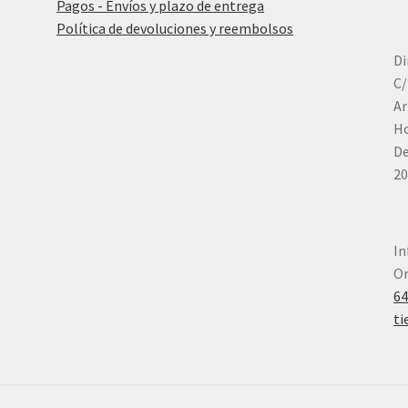
Pagos - Envíos y plazo de entrega
Política de devoluciones y reembolsos
Di
C/
Ar
Ho
De
20
In
Or
6
ti