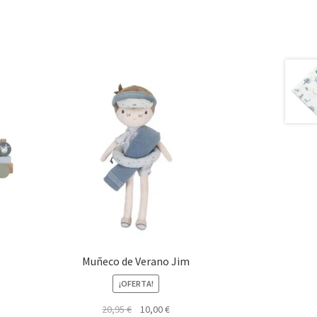
Muñeco de Verano Jim
¡OFERTA!
El
El
20,95
€
10,00
€