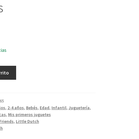
s
cias
rrito
65
ños
,
2-4 años
,
Bebés
,
Edad
,
Infantil
,
Juguetería
,
cas
,
Mis primeros juguetes
Friends
,
Little Dutch
ch