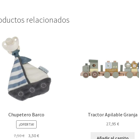
oductos relacionados
Chupetero Barco
Tractor Apilable Granja
27,95
€
¡OFERTA!
El
El
7,50
€
3,50
€
Añadir al carrito