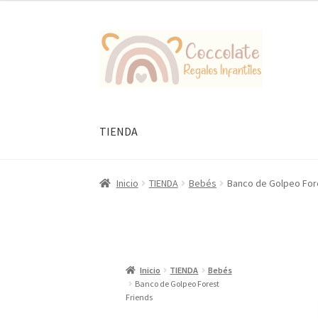
Ir
Ir
a
al
la
contenido
navegación
TIENDA
Inicio
TIENDA
Bebés
Banco de Golpeo For
Inicio
TIENDA
Bebés
Banco de Golpeo Forest
Friends