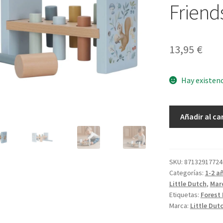
Friend
13,95
€
Hay existen
Banco
Añadir al ca
de
Golpeo
Forest
Friends
SKU:
87132917724
Categorías:
1-2 a
cantidad
Little Dutch
,
Mar
Etiquetas:
Forest 
Marca:
Little Dut