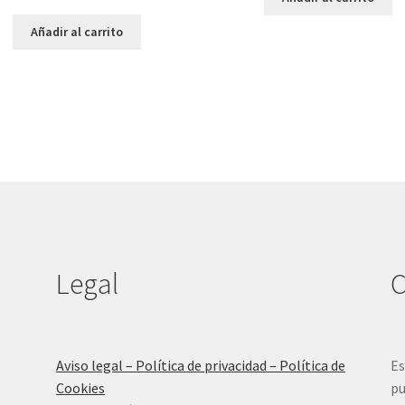
precio
precio
original
actual
Añadir al carrito
era:
es:
7,50 €.
3,50 €.
Legal
C
Aviso legal – Política de privacidad – Política de
Es
Cookies
pu