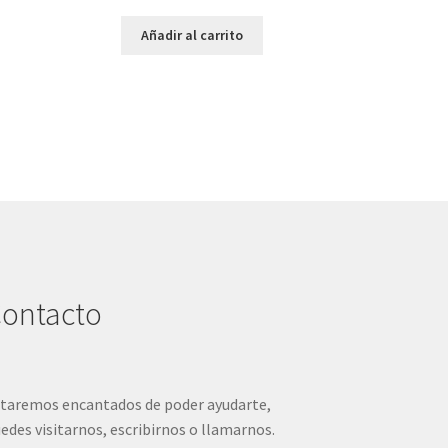
precio
precio
original
actual
Añadir al carrito
era:
es:
20,95 €.
10,00 €.
ontacto
taremos encantados de poder ayudarte,
edes visitarnos, escribirnos o llamarnos.