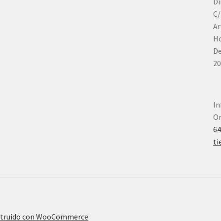
Di
C/
Ar
Ho
De
20
In
Or
6
ti
truido con WooCommerce
.