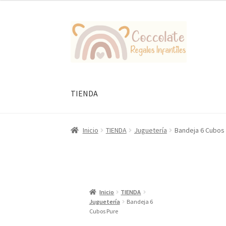
Ir
Ir
a
al
la
contenido
navegación
TIENDA
Inicio
TIENDA
Juguetería
Bandeja 6 Cubos
Inicio
TIENDA
Juguetería
Bandeja 6
Cubos Pure