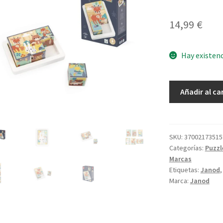
14,99
€
Hay existen
Bandeja
Añadir al ca
6
Cubos
Pure
cantidad
SKU:
37002173515
Categorías:
Puzzl
Marcas
Etiquetas:
Janod
Marca:
Janod