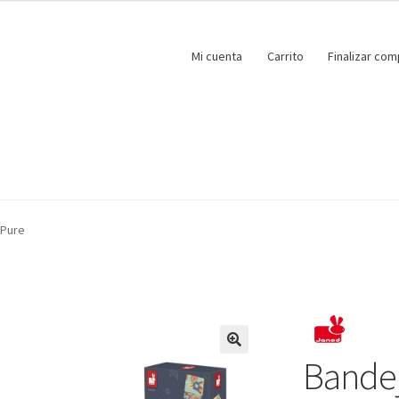
Mi cuenta
Carrito
Finalizar com
 Pure
Bandej
🔍