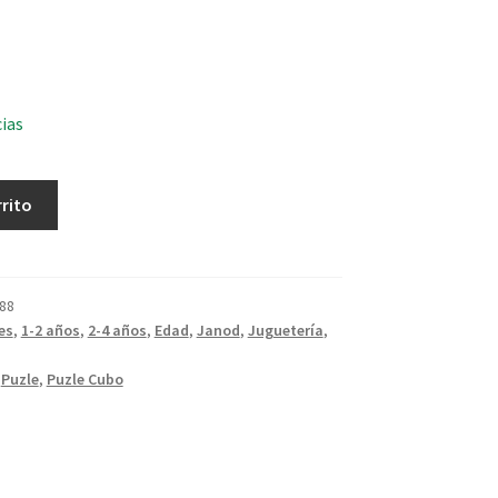
cias
rrito
88
es
,
1-2 años
,
2-4 años
,
Edad
,
Janod
,
Juguetería
,
,
Puzle
,
Puzle Cubo