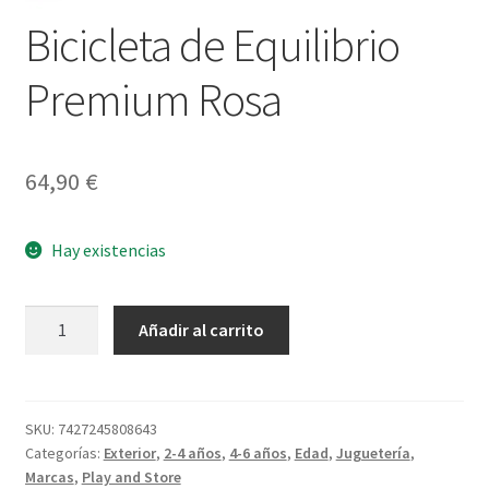
Bicicleta de Equilibrio
Premium Rosa
64,90
€
Hay existencias
Bicicleta
Añadir al carrito
de
Equilibrio
Premium
Rosa
SKU:
7427245808643
Categorías:
Exterior
,
2-4 años
,
4-6 años
,
Edad
,
Juguetería
,
cantidad
Marcas
,
Play and Store