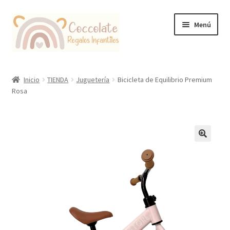
Ir
Ir
Menú
a
al
la
contenido
navegación
Tienda
Inicio
TIENDA
Juguetería
Bicicleta de Equilibrio Premium
Rosa
Coccolate Puericultura y Juguetería Educativa
🔍