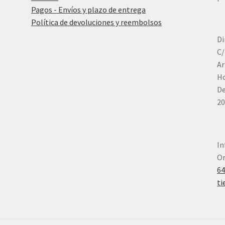
Pagos - Envíos y plazo de entrega
Política de devoluciones y reembolsos
Di
C/
Ar
Ho
De
20
In
Or
6
ti