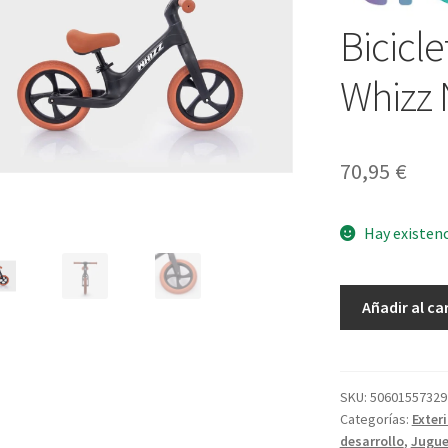
Bicicle
Whizz 
70,95
€
Hay existen
Bicicleta
Añadir al ca
de
equilibrio
Whizz
Negra
SKU:
50601557329
Categorías:
Exteri
cantidad
desarrollo
,
Jugue