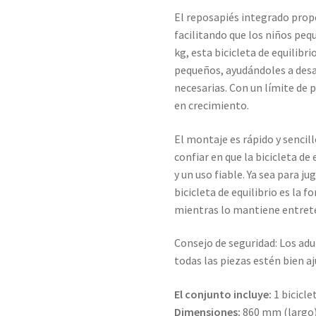
El reposapiés integrado prop
facilitando que los niños peq
kg, esta bicicleta de equilibri
pequeños, ayudándoles a desar
necesarias. Con un límite de 
en crecimiento.
El montaje es rápido y sencill
confiar en que la bicicleta de
y un uso fiable. Ya sea para ju
bicicleta de equilibrio es la f
mientras lo mantiene entret
Consejo de seguridad: Los a
todas las piezas estén bien a
El conjunto incluye:
1 bicicle
Dimensiones:
860 mm (largo)