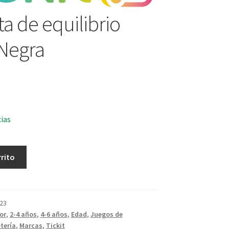
ta de equilibrio
Negra
cias
rrito
23
or
,
2-4 años
,
4-6 años
,
Edad
,
Juegos de
tería
,
Marcas
,
Tickit