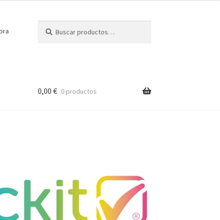
Buscar
Buscar
pra
por:
0,00
€
0 productos