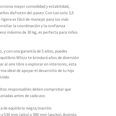
orciona mayor comodidad y estabilidad,
ueños disfruten del paseo. Con tan solo 3,5
o ligera es fácil de manejar para los más
rollar la coordinación y la confianza
peso máximo de 30 kg, es perfecta para niños
o, y con una garantía de 5 años, puedes
 equilibrio Whizz te brindará años de diversión
gar al aire libre o explorar en interiores, esta
orma ideal de apoyar el desarrollo de tu hijo
enido.
dultos responsables deben comprobar que
justadas antes de cada uso.
ta de equilibrio negra/marrón.
 x 530 mm (alto) x 390 mm (ancho). Asiento