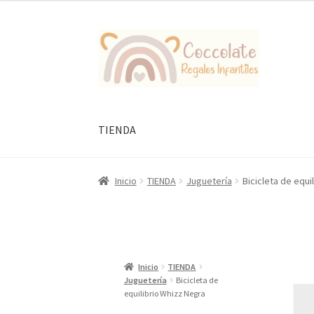
Ir
Ir
a
al
la
contenido
navegación
TIENDA
Inicio
TIENDA
Juguetería
Bicicleta de equi
Inicio
TIENDA
Juguetería
Bicicleta de
equilibrio Whizz Negra