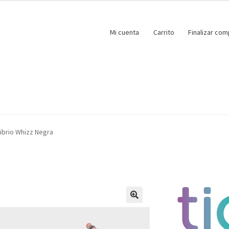
Mi cuenta
Carrito
Finalizar com
librio Whizz Negra
🔍