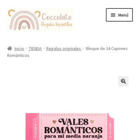
Ir
Ir
Menú
a
al
la
contenido
navegación
Tienda
Inicio
TIENDA
Regalos originales
Bloque de 24 Cupones
Románticos
Coccolate Puericultura y Juguetería Educativa
🔍