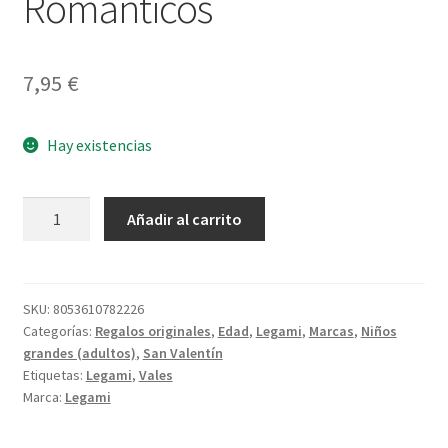
Románticos
7,95
€
Hay existencias
Bloque
Añadir al carrito
de
24
Cupones
Románticos
SKU:
8053610782226
Categorías:
Regalos originales
,
Edad
,
Legami
,
Marcas
,
Niños
cantidad
grandes (adultos)
,
San Valentín
Etiquetas:
Legami
,
Vales
Marca:
Legami