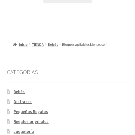
era:
es:
22,99 €.
10,00 €.
Inicio
TIENDA
Bebés
Bloques apilables Montessori
CATEGORIAS
Bebés
Disfraces
Pequeños Regalos
Regalos originales
Juguetería