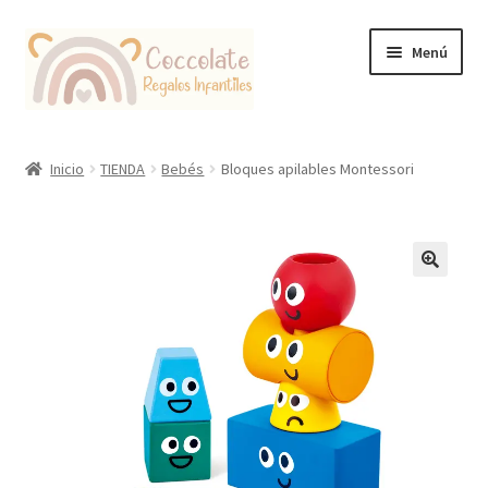
Ir
Ir
Menú
a
al
la
contenido
navegación
Tienda
Inicio
TIENDA
Bebés
Bloques apilables Montessori
Coccolate Puericultura y Juguetería Educativa
🔍