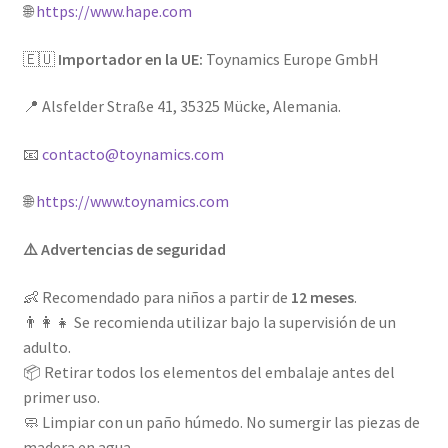
🌐
https://www.hape.com
🇪🇺
Importador en la UE:
Toynamics Europe GmbH
📍 Alsfelder Straße 41, 35325 Mücke, Alemania.
📧
contacto@toynamics.com
🌐
https://www.toynamics.com
⚠️ Advertencias de seguridad
👶 Recomendado para niños a partir de
12 meses
.
👨‍👩‍👧 Se recomienda utilizar bajo la supervisión de un
adulto.
📦 Retirar todos los elementos del embalaje antes del
primer uso.
🧼 Limpiar con un paño húmedo. No sumergir las piezas de
madera en agua.