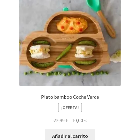
Plato bamboo Coche Verde
¡OFERTA!
El
El
22,99
€
10,00
€
precio
precio
original
actual
Añadir al carrito