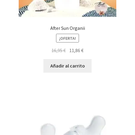
After Sun Organii
¡OFERTA!
El
El
16,95
€
11,86
€
precio
precio
original
actual
Añadir al carrito
era:
es:
16,95 €.
11,86 €.