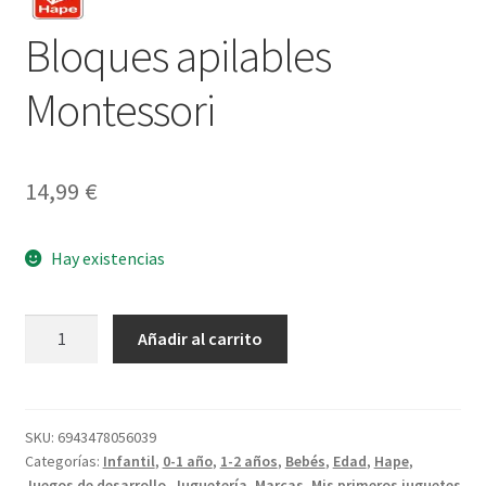
Bloques apilables
Montessori
14,99
€
Hay existencias
Bloques
Añadir al carrito
apilables
Montessori
cantidad
SKU:
6943478056039
Categorías:
Infantil
,
0-1 año
,
1-2 años
,
Bebés
,
Edad
,
Hape
,
Juegos de desarrollo
,
Juguetería
,
Marcas
,
Mis primeros juguetes