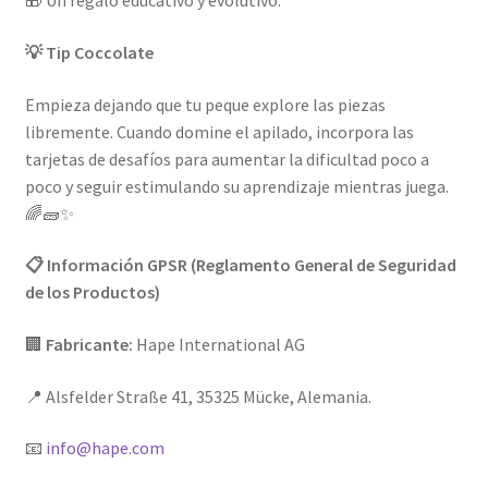
🎁 Un regalo educativo y evolutivo.
💡 Tip Coccolate
Empieza dejando que tu peque explore las piezas
libremente. Cuando domine el apilado, incorpora las
tarjetas de desafíos para aumentar la dificultad poco a
poco y seguir estimulando su aprendizaje mientras juega.
🌈🧱✨
📋 Información GPSR (Reglamento General de Seguridad
de los Productos)
🏢
Fabricante:
Hape International AG
📍 Alsfelder Straße 41, 35325 Mücke, Alemania.
📧
info@hape.com