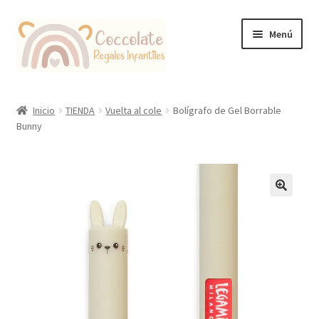
Ir
Ir
Menú
a
al
la
contenido
navegación
Tienda
Inicio
TIENDA
Vuelta al cole
Bolígrafo de Gel Borrable
Bunny
Coccolate Puericultura y Juguetería Educativa
🔍