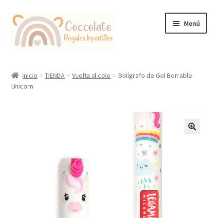
Ir
Ir
Menú
a
al
la
contenido
navegación
Tienda
Inicio
TIENDA
Vuelta al cole
Bolígrafo de Gel Borrable
Unicorn
Coccolate Puericultura y Juguetería Educativa
🔍