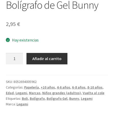
Bolígrafo de Gel Bunny
2,95
€
Hay existencias
Bolígrafo
Añadir al carrito
de
Gel
Bunny
cantidad
SKU:
8052694005962
Categorías:
Papelería
,
+10 años
,
4-6 años
,
6-8 años
,
8-10 años
,
Edad
,
Legami
,
Marcas
,
Niños grandes (adultos)
,
Vuelta al cole
Etiquetas:
Boli
,
Bolígrafo
,
Bolígrafo Gel
,
Bunny
,
Legami
Marca:
Legami