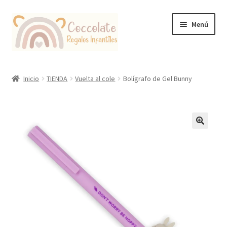
Ir
Ir
Menú
a
al
la
contenido
navegación
Tienda
Inicio
TIENDA
Vuelta al cole
Bolígrafo de Gel Bunny
Coccolate Puericultura y Juguetería Educativa
🔍