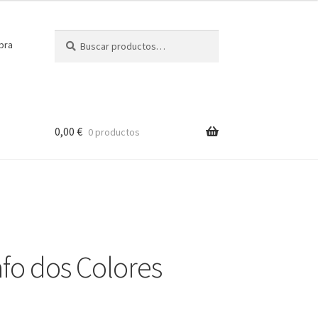
Buscar
Buscar
pra
por:
0,00
€
0 productos
afo dos Colores