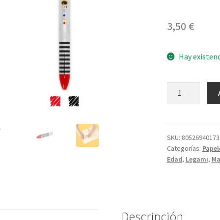
3,50
€
Hay existen
Bolígrafo
dos
Colores
Robot
cantidad
SKU:
80526940173
Categorías:
Papel
Edad
,
Legami
,
Ma
Descripción