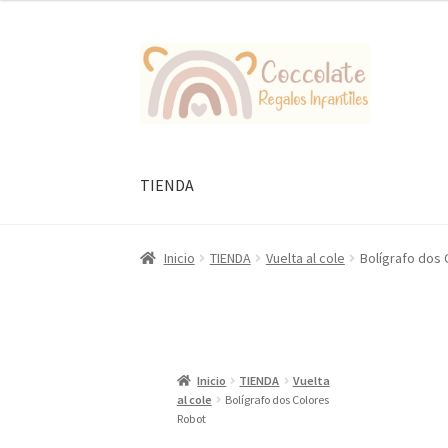
Ir
Ir
a
al
la
contenido
navegación
TIENDA
Inicio
TIENDA
Vuelta al cole
Bolígrafo dos
Inicio
TIENDA
Vuelta
al cole
Bolígrafo dos Colores
Robot