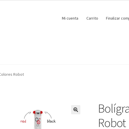
Mi cuenta
Carrito
Finalizar com
 Colores Robot
Bolígr
🔍
Robot