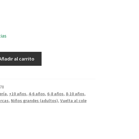
cias
Añadir al carrito
78
ería
,
+10 años
,
4-6 años
,
6-8 años
,
8-10 años
,
rcas
,
Niños grandes (adultos)
,
Vuelta al cole