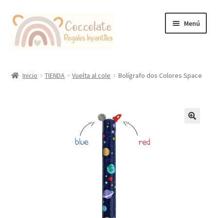
Ir
Ir
Menú
a
al
la
contenido
navegación
Tienda
Inicio
TIENDA
Vuelta al cole
Bolígrafo dos Colores Space
Coccolate Puericultura y Juguetería Educativa
🔍