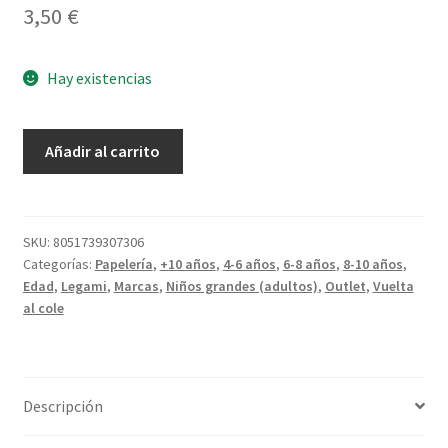
3,50
€
Hay existencias
Bolígrafo
Añadir al carrito
dos
Colores
Space
cantidad
SKU:
8051739307306
Categorías:
Papelería
,
+10 años
,
4-6 años
,
6-8 años
,
8-10 años
,
Edad
,
Legami
,
Marcas
,
Niños grandes (adultos)
,
Outlet
,
Vuelta
al cole
Descripción