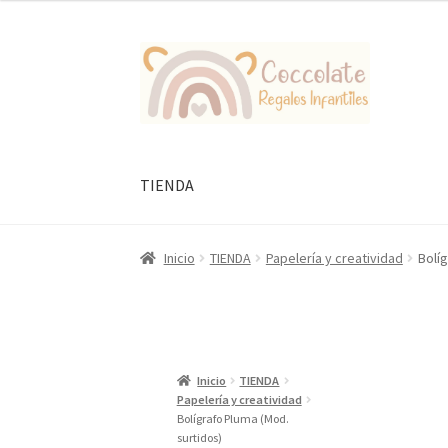
Ir
Ir
a
al
la
contenido
navegación
TIENDA
Inicio
TIENDA
Papelería y creatividad
Bolí
Inicio
TIENDA
Papelería y creatividad
Bolígrafo Pluma (Mod.
surtidos)