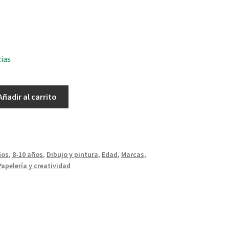
cias
Añadir al carrito
ños
,
8-10 años
,
Dibujo y pintura
,
Edad
,
Marcas
,
Papelería y creatividad