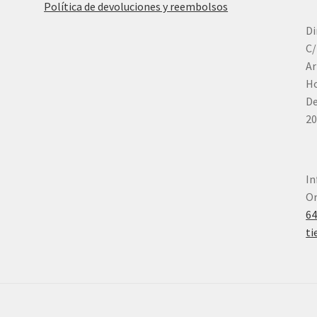
Política de devoluciones y reembolsos
Di
C/
Ar
Ho
De
20
In
Or
6
ti