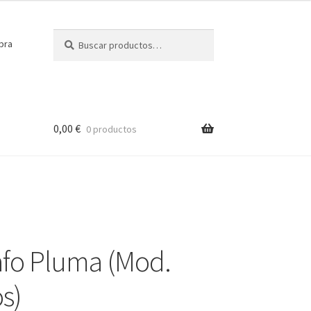
Buscar
Buscar
pra
por:
0,00
€
0 productos
afo Pluma (Mod.
s)