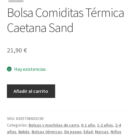
Bolsa Comiditas Térmica
Caetana Sand
21,90
€
Hay existencias
Bolsa
Añadir al carrito
Comiditas
Térmica
Caetana
Sand
SKU:
8435748603190
Categorías:
Bolsas y mochilas de carro
,
0-1 año
,
1-2 años
,
2-4
cantidad
años
,
Bebés
,
Bolsas térmicas
,
De paseo
,
Edad
,
Marcas
,
Niños