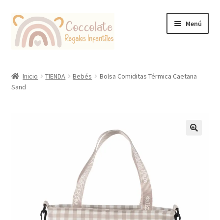
Ir
Ir
Menú
a
al
la
contenido
navegación
Tienda
Inicio
TIENDA
Bebés
Bolsa Comiditas Térmica Caetana
Sand
Coccolate Puericultura y Juguetería Educativa
🔍