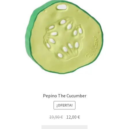
Pepino The Cucumber
¡OFERTA!
El
El
19,90
€
12,00
€
precio
precio