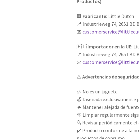
Productos)
🏢
Fabricante:
Little Dutch
📍 Industrieweg 74, 2651 BD B
📧
customerservice@littledu
🇪🇺
Importador en la UE:
Lit
📍 Industrieweg 74, 2651 BD B
📧
customerservice@littledu
⚠️
Advertencias de segurida
👶 No es un juguete.
🍎 Diseñada exclusivamente p
🔥 Mantener alejada de fuente
🧼 Limpiar regularmente sigui
🔍 Revisar periódicamente el 
✔️ Producto conforme a la no
productos de consumo.