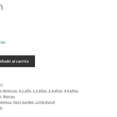
n
cias
Añadir al carrito
21
s térmicas
,
0-1 año
,
1-2 años
,
2-4 años
,
4-6 años
,
h
,
Marcas
Térmica
,
Fairy Garden
,
Little Dutch
ch