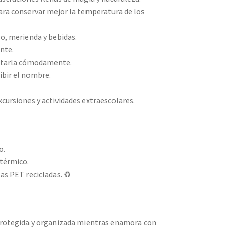
para conservar mejor la temperatura de los
o, merienda y bebidas.
ente.
ortarla cómodamente.
ribir el nombre.
xcursiones y actividades extraescolares.
o.
 térmico.
las PET recicladas. ♻️
rotegida y organizada mientras enamora con