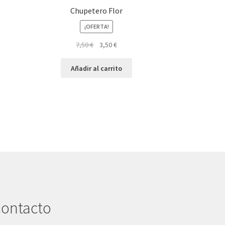
Chupetero Flor
¡OFERTA!
El
El
7,50
€
3,50
€
precio
precio
original
actual
Añadir al carrito
era:
es:
7,50 €.
3,50 €.
ontacto