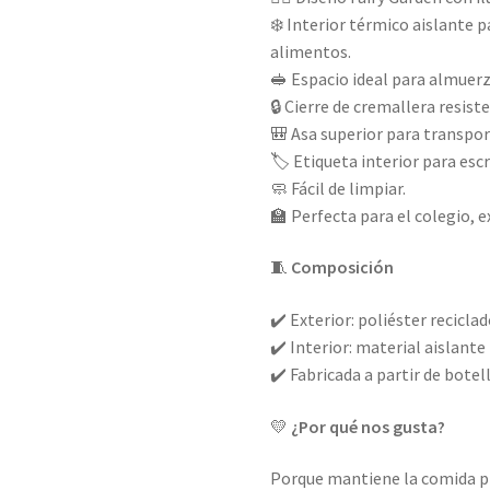
❄️ Interior térmico aislante 
alimentos.
🥪 Espacio ideal para almuerz
🔒 Cierre de cremallera resist
🎒 Asa superior para transp
🏷️ Etiqueta interior para esc
🧼 Fácil de limpiar.
🏫 Perfecta para el colegio, e
🧵
Composición
✔️ Exterior: poliéster reciclad
✔️ Interior: material aislante
✔️ Fabricada a partir de botel
💛
¿Por qué nos gusta?
Porque mantiene la comida p