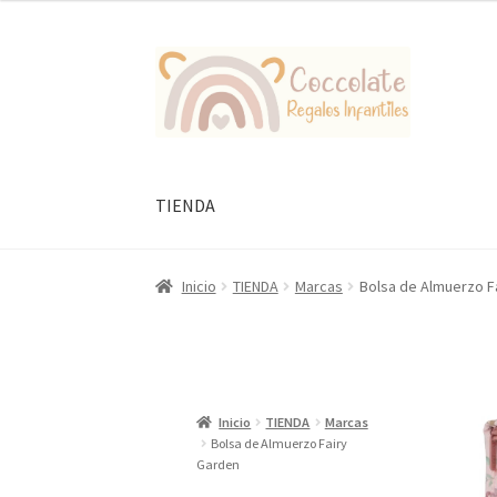
Ir
Ir
a
al
la
contenido
navegación
TIENDA
Inicio
TIENDA
Marcas
Bolsa de Almuerzo F
Inicio
TIENDA
Marcas
Bolsa de Almuerzo Fairy
Garden