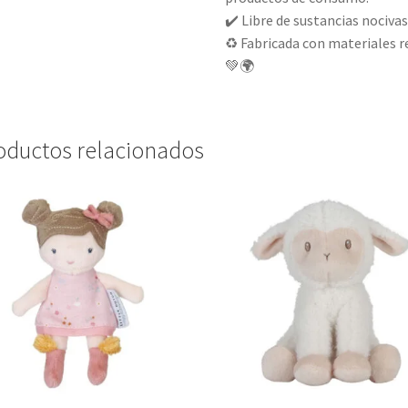
✔️ Libre de sustancias nociva
♻️ Fabricada con materiales 
💚🌍
oductos relacionados