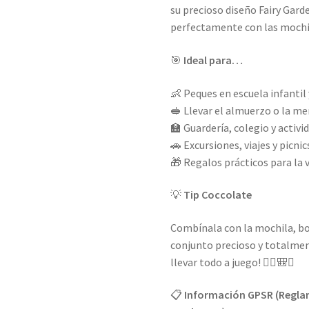
su precioso diseño Fairy Garde
perfectamente con las mochil
🎯
Ideal para…
👶 Peques en escuela infantil 
🥪 Llevar el almuerzo o la me
🏫 Guardería, colegio y activi
🚗 Excursiones, viajes y picnic
🎁 Regalos prácticos para la v
💡
Tip Coccolate
Combínala con la mochila, bot
conjunto precioso y totalmen
llevar todo a juego! 🧚‍♀️🎒✨
📋
Información GPSR (Reglam