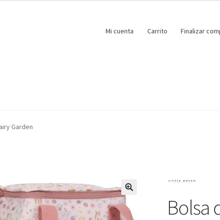
Mi cuenta
Carrito
Finalizar com
airy Garden
Bolsa 
🔍