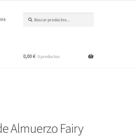
Buscar
Buscar
pra
por:
0,00
€
0 productos
de Almuerzo Fairy