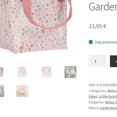
Garde
13,95
€
Hay existen
Bolsa
de
Almuerzo
Fairy
Garden
SKU:
87132914491
Categorías:
Bolsa
cantidad
Edad
,
Little Dutc
Etiquetas:
Bolsa 
Marca:
Little Dut