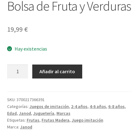
Bolsa de Fruta y Verduras
19,99
€
Hay existencias
Bolsa
Añadir al carrito
de
Fruta
y
Verduras
SKU:
3700217366391
Categorías:
Juegos de imitación
,
2-4 años
,
4-6 años
,
6-8 años
,
cantidad
Edad
,
Janod
,
Juguetería
,
Marcas
Etiquetas:
Frutas
,
Frutas Madera
,
Juego imitación
Marca:
Janod