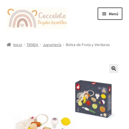
Ir
Ir
Menú
a
al
la
contenido
navegación
Tienda
Inicio
TIENDA
Juguetería
Bolsa de Fruta y Verduras
Coccolate Puericultura y Juguetería Educativa
🔍