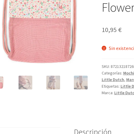
Flower
10,95
€
Sin existenc
SKU:
87213218726
Categorías:
Mochi
Little Dutch
,
Mar
Etiquetas:
Little 
Marca:
Little Dut
Descripción