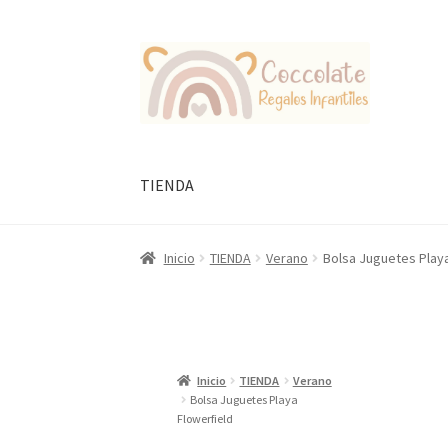
Ir
Ir
a
al
la
contenido
navegación
TIENDA
Inicio
TIENDA
Verano
Bolsa Juguetes Playa
Inicio
TIENDA
Verano
Bolsa Juguetes Playa
Flowerfield