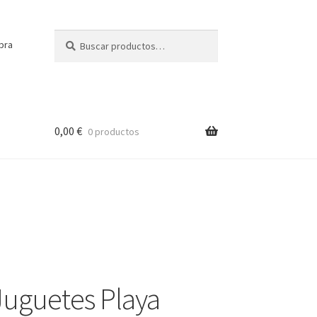
Buscar
Buscar
pra
por:
0,00
€
0 productos
Juguetes Playa