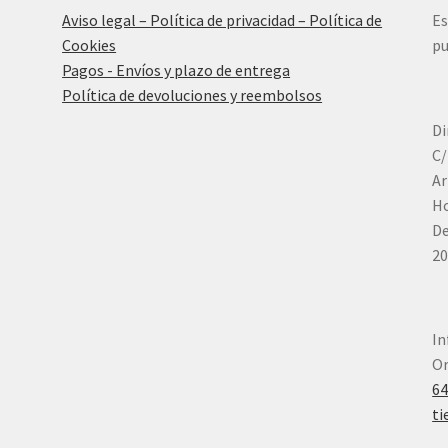
Aviso legal – Política de privacidad – Política de
Es
Cookies
pu
Pagos - Envíos y plazo de entrega
Política de devoluciones y reembolsos
Di
C/
Ar
Ho
De
20
In
Or
6
ti