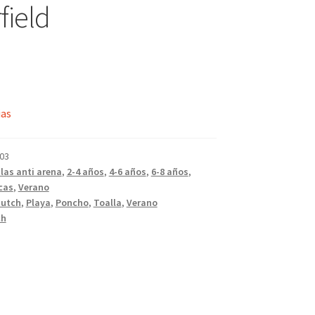
field
ias
03
las anti arena
,
2-4 años
,
4-6 años
,
6-8 años
,
cas
,
Verano
Dutch
,
Playa
,
Poncho
,
Toalla
,
Verano
ch