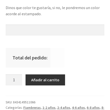
Dinos que color te gustaría, si no, le pondremos un color
acorde al estampado.
Total del pedido:
Bolsa
Añadir al carrito
Merienda
Térmica
3D
Little
SKU:
8434149511066
Categorías:
Fiambreras
,
1-2 años
,
2-4 años
,
4-6 años
,
6-8 años
,
8-
Red