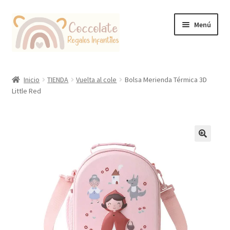
Ir
Ir
Menú
a
al
la
contenido
navegación
Tienda
Inicio
TIENDA
Vuelta al cole
Bolsa Merienda Térmica 3D
Little Red
Coccolate Puericultura y Juguetería Educativa
🔍