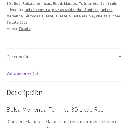
10 años
,
Bolsas térmicas
,
Edad
,
Marcas
,
Tutete
,
Vuelta al cole
cantidad
Etiquetas:
Bolsa Térmica
,
Bolsas Merienda Térmicas
,
Bolsas
Merienda Térmicas Tutete
,
Tutete
,
Vuelta al Cole
,
Vuelta al cole
Tutete 2025
Marca:
Tutete
Descripción
Valoraciones (0)
Descripción
Bolsa Merienda Térmica 3D Little Red
¡Convierte la hora de la merienda en un momento lleno de