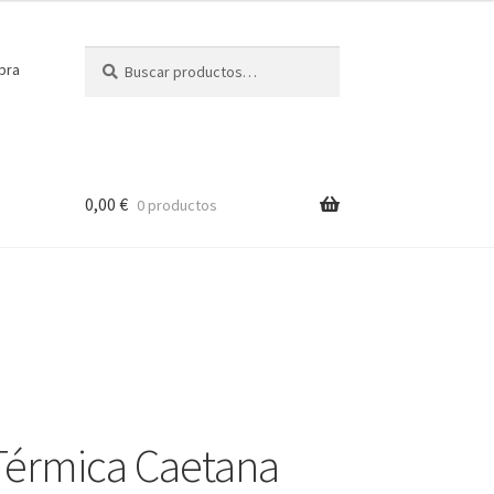
Buscar
Buscar
pra
por:
0,00
€
0 productos
Térmica Caetana