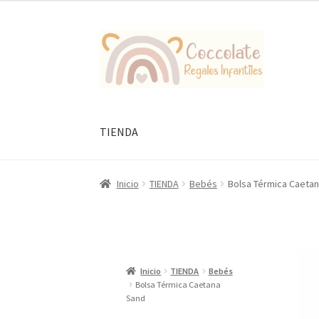
Ir
Ir
a
al
la
contenido
navegación
TIENDA
Inicio
TIENDA
Bebés
Bolsa Térmica Caeta
Inicio
TIENDA
Bebés
Bolsa Térmica Caetana
Sand