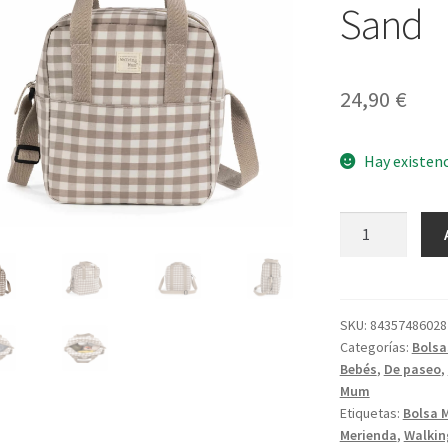
Sand
24,90
€
Hay existen
Bolsa
Térmica
Caetana
Sand
cantidad
SKU:
84357486028
Categorías:
Bolsa
Bebés
,
De paseo
,
Mum
Etiquetas:
Bolsa 
Merienda
,
Walki