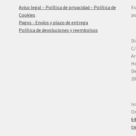
Aviso legal – Política de privacidad – Política de
Es
Cookies
pu
Pagos - Envíos y plazo de entrega
Política de devoluciones y reembolsos
Di
C/
Ar
Ho
De
20
In
Or
6
ti