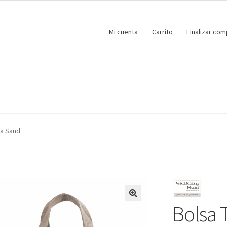
Mi cuenta
Carrito
Finalizar com
na Sand
Bolsa 
🔍