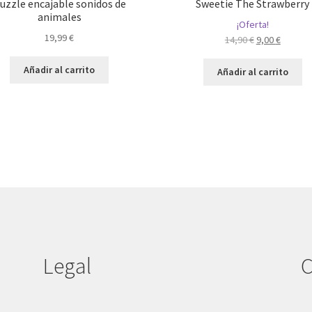
uzzle encajable sonidos de
Sweetie The Strawberry
animales
¡Oferta!
19,99
€
El
El
14,90
€
9,00
€
precio
precio
original
actual
Añadir al carrito
Añadir al carrito
era:
es:
14,90 €.
9,00 €.
Legal
C