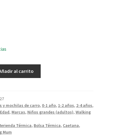
cias
Añadir al carrito
27
s y mochilas de carro
,
0-1 año
,
1-2 años
,
2-4 años
,
Edad
,
Marcas
,
Niños grandes (adultos)
,
Walking
Merienda Térmica
,
Bolsa Térmica
,
Caetana
,
ng Mum