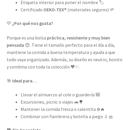
Etiqueta interior para poner el nombre 🏷️
Certificado
OEKO-TEX®
(materiales seguros) 🌱
💛
¿Por qué nos gusta?
Porque es una bolsa
práctica, resistente y muy bien
pensada
😍. Tiene el tamaño perfecto para el día a día,
mantiene la comida a buena temperatura y ayuda a que
todo vaya organizado. Además, su diseño es neutro, bonito
y combina con toda la colección 🧡✨.
🎯
Ideal para…
Llevar el almuerzo al cole o guardería 🎒
Excursiones, picnic o viajes 🚗🌳
Mantener la comida fresca o calentita ❄️🔥
Combinar con fiambrera y botella a juego 🧃🧺