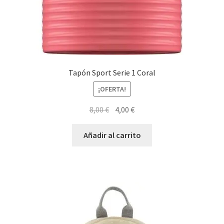
Tapón Sport Serie 1 Coral
¡OFERTA!
El
El
8,00
€
4,00
€
precio
precio
original
actual
Añadir al carrito
era:
es:
8,00 €.
4,00 €.