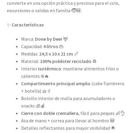
convierte en una opción práctica y preciosa para el cole,
excursiones o salidas en familia 🧒🎒.
✨
Características
Marca:
Done by Deer
🦌
Capacidad:
4 litros
👜
Medidas:
24,5 x 10 x 21 cm
📏
Material:
100% poliéster reciclado
♻️
Interior
isotérmico
: mantiene alimentos fríos o
calientes ❄️🔥
Compartimento principal amplio
(cabe fiambrera
+ botella) 🧺🧃
Bolsillo interior de malla para acumuladores o
snacks 🧊🍎
Cierre con doble cremallera
, fácil para peques 👶👌
Asa de mano + correa para llevar al hombro 🎒
Detalles reflectantes para mayor visibilidad 🌟