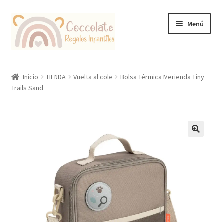
Ir
Ir
Menú
a
al
la
contenido
navegación
Tienda
Inicio
TIENDA
Vuelta al cole
Bolsa Térmica Merienda Tiny
Trails Sand
Coccolate Puericultura y Juguetería Educativa
🔍