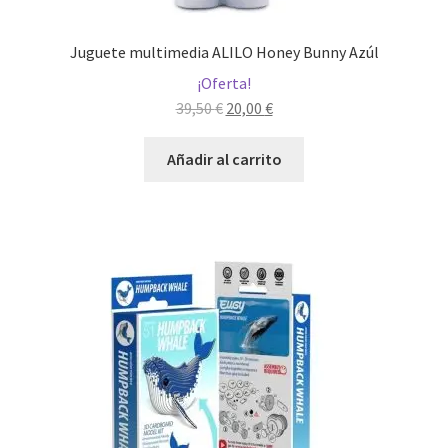
Juguete multimedia ALILO Honey Bunny Azúl
¡Oferta!
El
El
39,50
€
20,00
€
precio
precio
original
actual
Añadir al carrito
era:
es:
39,50 €.
20,00 €.