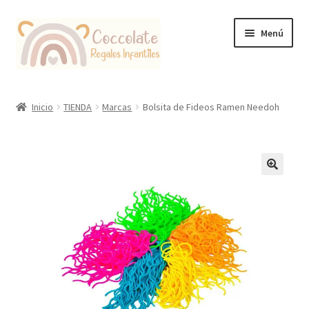
Ir
Ir
Menú
a
al
la
contenido
navegación
Tienda
Inicio
TIENDA
Marcas
Bolsita de Fideos Ramen Needoh
Coccolate Puericultura y Juguetería Educativa
🔍