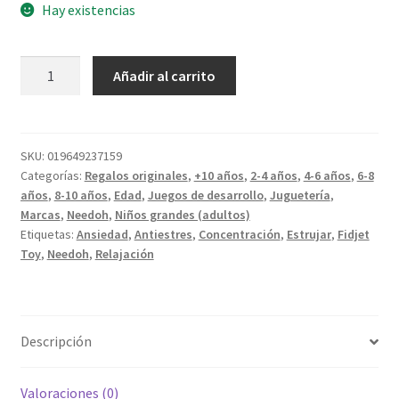
Hay existencias
Bolsita
Añadir al carrito
de
Fideos
Ramen
Needoh
SKU:
019649237159
Categorías:
Regalos originales
,
+10 años
,
2-4 años
,
4-6 años
,
6-8
cantidad
años
,
8-10 años
,
Edad
,
Juegos de desarrollo
,
Juguetería
,
Marcas
,
Needoh
,
Niños grandes (adultos)
Etiquetas:
Ansiedad
,
Antiestres
,
Concentración
,
Estrujar
,
Fidjet
Toy
,
Needoh
,
Relajación
Descripción
Valoraciones (0)