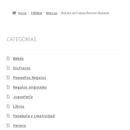
Inicio
TIENDA
Marcas
Bolsita de Fideos Ramen Needoh
CATEGORIAS
Bebés
Disfraces
Pequeños Regalos
Regalos originales
Juguetería
Libros
Papelería y creatividad
Verano