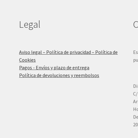
en
la
página
Legal
C
de
producto
Aviso legal – Política de privacidad – Política de
Es
Cookies
pu
Pagos - Envíos y plazo de entrega
Política de devoluciones y reembolsos
Di
C/
Ar
Ho
De
20