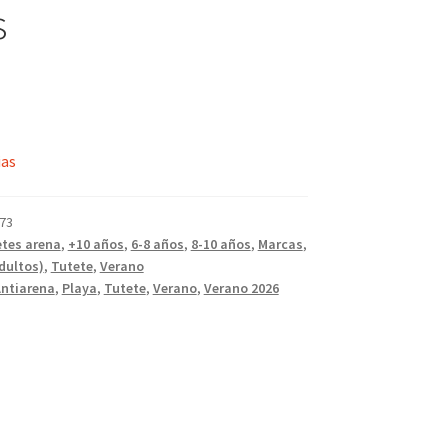
s
ias
73
tes arena
,
+10 años
,
6-8 años
,
8-10 años
,
Marcas
,
dultos)
,
Tutete
,
Verano
Antiarena
,
Playa
,
Tutete
,
Verano
,
Verano 2026