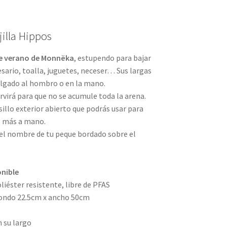
jilla Hippos
de verano de Monnëka
, estupendo para bajar
cesario, toalla, juguetes, neceser… Sus largas
colgado al hombro o en la mano.
servirá para que no se acumule toda la arena.
illo exterior abierto que podrás usar para
es más a mano.
 el nombre de tu peque bordado sobre el
onible
iéster resistente, libre de PFAS
fondo 22.5cm x ancho 50cm
e
n su largo