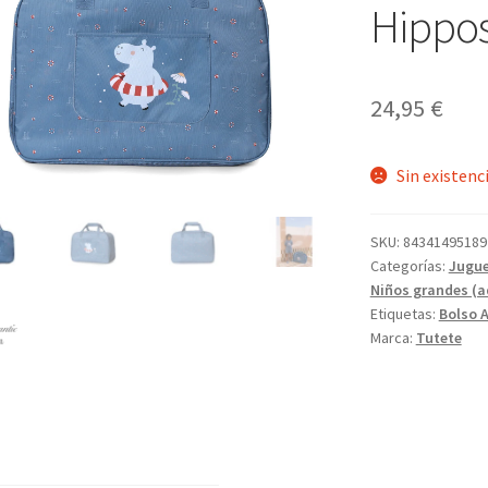
Hippo
24,95
€
Sin existenc
SKU:
84341495189
Categorías:
Jugue
Niños grandes (a
Etiquetas:
Bolso 
Marca:
Tutete