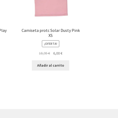
Play
Camiseta protc Solar Dusty Pink
XS
¡OFERTA!
El
El
18,95
€
6,00
€
precio
precio
original
actual
Añadir al carrito
era:
es:
18,95 €.
6,00 €.