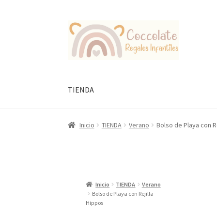
Ir
Ir
a
al
la
contenido
navegación
TIENDA
Inicio
TIENDA
Verano
Bolso de Playa con Re
Inicio
TIENDA
Verano
Bolso de Playa con Rejilla
Hippos