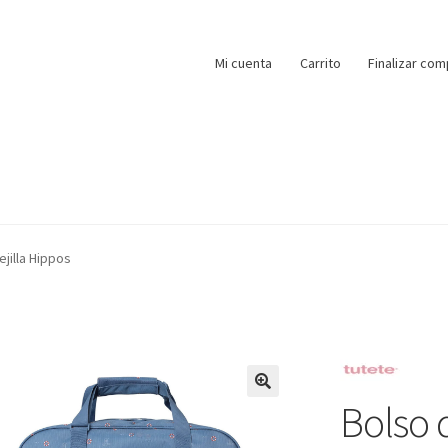
Mi cuenta
Carrito
Finalizar com
jilla Hippos
Bolso d
🔍