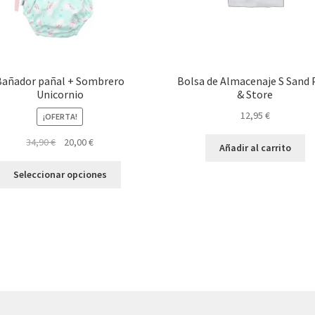
Bañador pañal + Sombrero
Bolsa de Almacenaje S Sand 
Unicornio
& Store
12,95
€
¡OFERTA!
El
El
34,90
€
20,00
€
Añadir al carrito
precio
precio
Este
original
actual
Seleccionar opciones
producto
era:
es:
tiene
34,90 €.
20,00 €.
múltiples
variantes.
Las
opciones
se
pueden
elegir