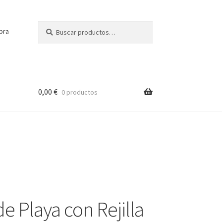
Buscar
Buscar
pra
por:
0,00
€
0 productos
e Playa con Rejilla