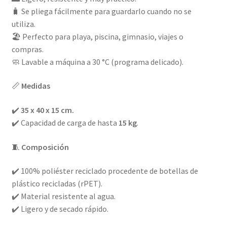
🧳 Se pliega fácilmente para guardarlo cuando no se
utiliza.
🏖️ Perfecto para playa, piscina, gimnasio, viajes o
compras.
🧼 Lavable a máquina a 30 °C (programa delicado).
📏
Medidas
✔️
35 x 40 x 15 cm.
✔️ Capacidad de carga de hasta
15 kg
.
🧵
Composición
✔️ 100% poliéster reciclado procedente de botellas de
plástico recicladas (rPET).
✔️ Material resistente al agua.
✔️ Ligero y de secado rápido.