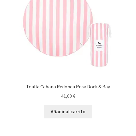
pueden
elegir
en
la
página
de
producto
Toalla Cabana Redonda Rosa Dock & Bay
41,00
€
Añadir al carrito