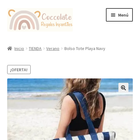
Ir
Ir
Menú
a
al
la
contenido
navegación
Tienda
Inicio
TIENDA
Verano
Bolso Tote Playa Navy
Coccolate Puericultura y Juguetería Educativa
¡OFERTA!
🔍