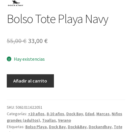
Bolso Tote Playa Navy
El
El
55,00
€
33,00
€
precio
precio
Hay existencias
original
actual
era:
es:
Bolso
Añadir al carrito
55,00 €.
33,00 €.
Tote
Playa
Navy
cantidad
SKU:
5061011622051
Categorías:
+10 años
,
8-10 años
,
Dock Bay
,
Edad
,
Marcas
,
Niños
grandes (adultos)
,
Toallas
,
Verano
Etiquetas:
Bolso Playa
,
Dock Bay
,
Dock&Bay
,
Dockandbay
,
Tote