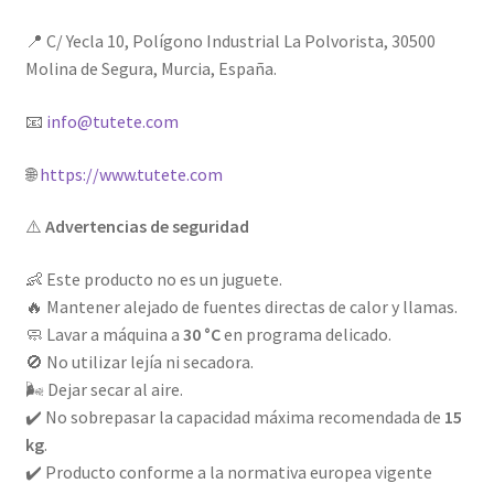
📍 C/ Yecla 10, Polígono Industrial La Polvorista, 30500
Molina de Segura, Murcia, España.
📧
info@tutete.com
🌐
https://www.tutete.com
⚠️
Advertencias de seguridad
👶 Este producto no es un juguete.
🔥 Mantener alejado de fuentes directas de calor y llamas.
🧼 Lavar a máquina a
30 °C
en programa delicado.
🚫 No utilizar lejía ni secadora.
🌬️ Dejar secar al aire.
✔️ No sobrepasar la capacidad máxima recomendada de
15
kg
.
✔️ Producto conforme a la normativa europea vigente