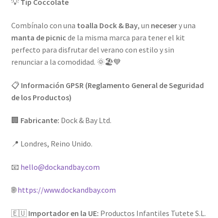
💡
Tip Coccolate
Combínalo con una
toalla Dock & Bay
, un
neceser
y una
manta de picnic
de la misma marca para tener el kit
perfecto para disfrutar del verano con estilo y sin
renunciar a la comodidad. 🌞🏖️💙
📋
Información GPSR (Reglamento General de Seguridad
de los Productos)
🏢
Fabricante:
Dock & Bay Ltd.
📍 Londres, Reino Unido.
📧
hello@dockandbay.com
🌐
https://www.dockandbay.com
🇪🇺
Importador en la UE:
Productos Infantiles Tutete S.L.