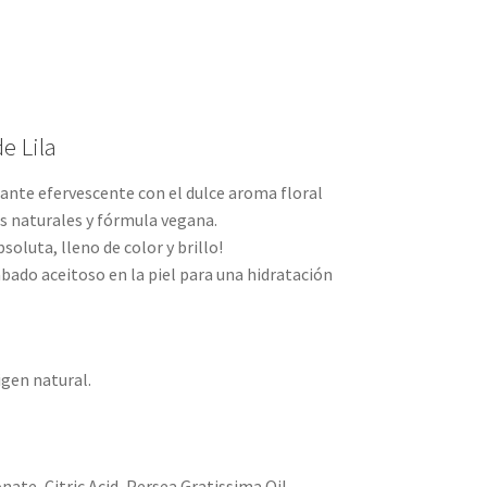
e Lila
ante efervescente con el dulce aroma floral
es naturales y fórmula vegana.
oluta, lleno de color y brillo!
bado aceitoso en la piel para una hidratación
igen natural.
te, Citric Acid, Persea Gratissima Oil,