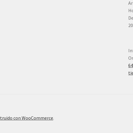
Ar
Ho
De
20
In
Or
6
ti
truido con WooCommerce
.