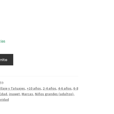
cias
rrito
59
llaje y Tatuajes
,
+10 años
,
2-4 años
,
4-6 años
,
6-8
Edad
,
inuwet
,
Marcas
,
Niños grandes (adultos)
,
ividad