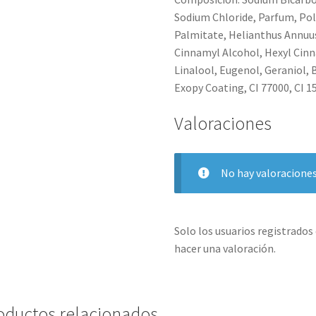
Sodium Chloride, Parfum, Poly
Palmitate, Helianthus Annuus
Cinnamyl Alcohol, Hexyl Cinna
Linalool, Eugenol, Geraniol,
Exopy Coating, CI 77000, CI 15
Valoraciones
No hay valoraciones
Solo los usuarios registrado
hacer una valoración.
oductos relacionados