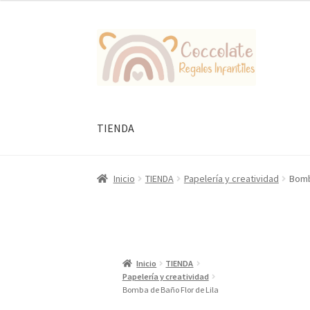
Ir
Ir
a
al
la
contenido
navegación
TIENDA
Inicio
TIENDA
Papelería y creatividad
Bomb
Inicio
TIENDA
Papelería y creatividad
Bomba de Baño Flor de Lila