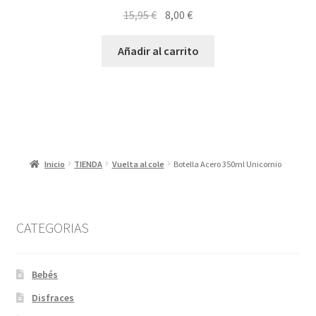
El
El
15,95
€
8,00
€
precio
precio
original
actual
Añadir al carrito
era:
es:
15,95 €.
8,00 €.
Inicio
TIENDA
Vuelta al cole
Botella Acero 350ml Unicornio
CATEGORIAS
Bebés
Disfraces