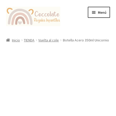
Ir
Ir
Menú
a
al
la
contenido
navegación
Tienda
Inicio
TIENDA
Vuelta al cole
Botella Acero 350ml Unicornio
Coccolate Puericultura y Juguetería Educativa