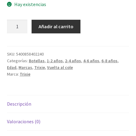
Hay existencias
Botella
Añadir al carrito
Acero
350ml
Unicornio
cantidad
SKU:
5400858402240
Categorías:
Botellas
,
1-2 años
,
2-4 años
,
4-6 años
,
6-8 años
,
Edad
,
Marcas
,
Trixie
,
Vuelta al cole
Marca:
Trixie
Descripción
Valoraciones (0)