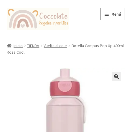
Ir
Ir
Menú
a
al
la
contenido
navegación
Tienda
Inicio
TIENDA
Vuelta al cole
Botella Campus Pop Up 400ml
Rosa Cool
Coccolate Puericultura y Juguetería Educativa
🔍