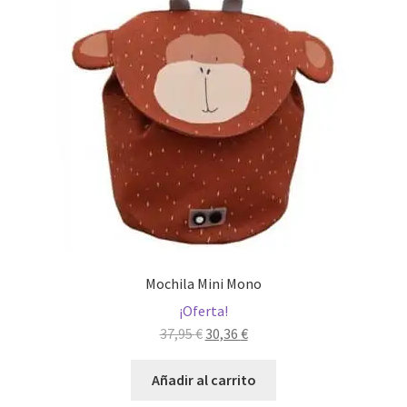
Mochila Mini Mono
¡Oferta!
El
El
37,95
€
30,36
€
precio
precio
original
actual
Añadir al carrito
era:
es: