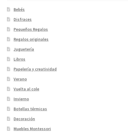
Bebés
Disfraces
Pequeños Regalos
Regalos originales
Juguetería
Libros
Papelería y creatividad
Verano
Vuelta al cole
Invierno
Botellas térmicas
Decoración
Muebles Montessori