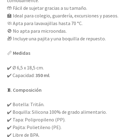
cómodamente.
🤲 Fácil de sujetar gracias a su tamaño.
🏫 Ideal para colegio, guardería, excursiones y paseos.
🧼 Apta para lavavajillas hasta 70 °C.
🚫 No apta para microondas.
🎁 Incluye una pajita y una boquilla de repuesto.
📏
Medidas
✔️ Ø 6,5 x 18,5 cm.
✔️ Capacidad:
350 ml
.
🧵
Composición
✔️ Botella: Tritán.
✔️ Boquilla: Silicona 100% de grado alimentario.
✔️ Tapa: Polipropileno (PP).
✔️ Pajita: Polietileno (PE).
✔️ Libre de BPA.