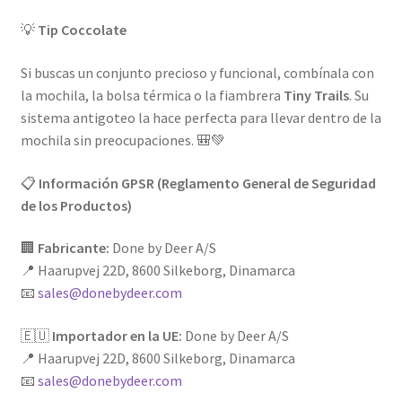
💡
Tip Coccolate
Si buscas un conjunto precioso y funcional, combínala con
la mochila, la bolsa térmica o la fiambrera
Tiny Trails
. Su
sistema antigoteo la hace perfecta para llevar dentro de la
mochila sin preocupaciones. 🎒💚
📋
Información GPSR (Reglamento General de Seguridad
de los Productos)
🏢
Fabricante:
Done by Deer A/S
📍 Haarupvej 22D, 8600 Silkeborg, Dinamarca
📧
sales@donebydeer.com
🇪🇺
Importador en la UE:
Done by Deer A/S
📍 Haarupvej 22D, 8600 Silkeborg, Dinamarca
📧
sales@donebydeer.com