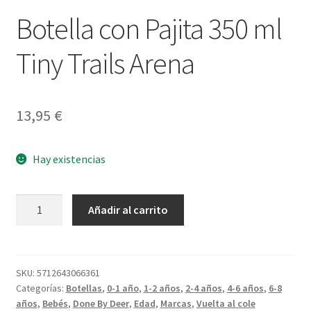
Botella con Pajita 350 ml
Tiny Trails Arena
13,95
€
Hay existencias
Botella
Añadir al carrito
con
Pajita
350
ml
SKU:
5712643066361
Categorías:
Botellas
,
0-1 año
,
1-2 años
,
2-4 años
,
4-6 años
,
6-8
Tiny
años
,
Bebés
,
Done By Deer
,
Edad
,
Marcas
,
Vuelta al cole
Trails