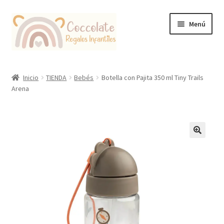
Ir
Ir
Menú
a
al
la
contenido
navegación
Tienda
Inicio
TIENDA
Bebés
Botella con Pajita 350 ml Tiny Trails
Arena
Coccolate Puericultura y Juguetería Educativa
🔍