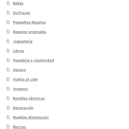
Bebés
Disfraces
Pequeños Regalos
Regalos originales
Juguetería
Libros
Papelería y creatividad
Verano
Vuelta al cole
Invierno
Botellas térmicas
Decoración
Muebles Montessori
Marcas