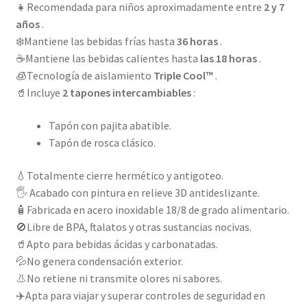
👧
Recomendada para niños aproximadamente entre
2 y 7
años
.
❄️
Mantiene las bebidas frías hasta
36 horas
.
☕
Mantiene las bebidas calientes hasta
las 18 horas
.
🧊
Tecnología de aislamiento
Triple Cool™
.
🥤
Incluye
2 tapones intercambiables
:
Tapón con pajita abatible.
Tapón de rosca clásico.
💧
Totalmente cierre hermético y antigoteo.
🖐️ Acabado con pintura en relieve 3D antideslizante.
🧴
Fabricada en acero inoxidable 18/8 de grado alimentario.
🚫
Libre de BPA, ftalatos y otras sustancias nocivas.
🥤
Apto para bebidas ácidas y carbonatadas.
💦
No genera condensación exterior.
👃
No retiene ni transmite olores ni sabores.
✈️
Apta para viajar y superar controles de seguridad en