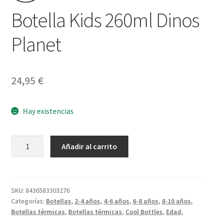
Botella Kids 260ml Dinos
Planet
24,95
€
Hay existencias
Botella
Añadir al carrito
Kids
260ml
Dinos
Planet
SKU:
8436583303276
Categorías:
Botellas
,
2-4 años
,
4-6 años
,
6-8 años
,
8-10 años
,
cantidad
Botellas térmicas
,
Botellas térmicas
,
Cool Bottles
,
Edad
,