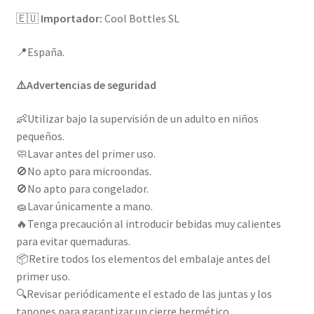
🇪🇺
Importador:
Cool Bottles SL
📍
España.
⚠️
Advertencias de seguridad
👶
Utilizar bajo la supervisión de un adulto en niños
pequeños.
🧼
Lavar antes del primer uso.
🚫
No apto para microondas.
🚫
No apto para congelador.
🧽
Lavar únicamente a mano.
🔥
Tenga precaución al introducir bebidas muy calientes
para evitar quemaduras.
📦
Retire todos los elementos del embalaje antes del
primer uso.
🔍
Revisar periódicamente el estado de las juntas y los
tapones para garantizar un cierre hermético.