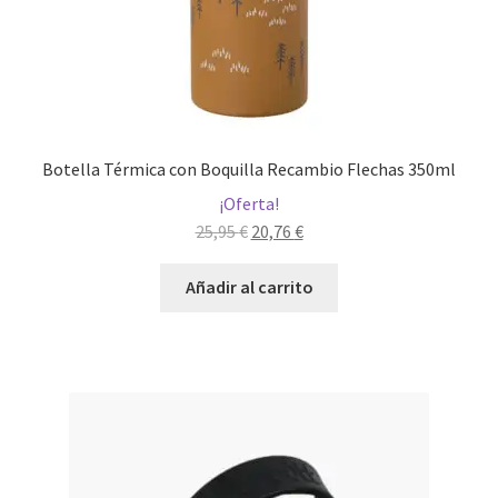
Botella Térmica con Boquilla Recambio Flechas 350ml
¡Oferta!
El
El
25,95
€
20,76
€
precio
precio
original
actual
Añadir al carrito
era:
es:
25,95 €.
20,76 €.