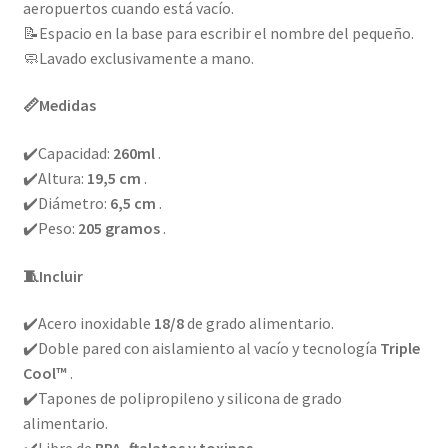
aeropuertos cuando está vacío.
📝
Espacio en la base para escribir el nombre del pequeño.
🧼
Lavado exclusivamente a mano.
📏
Medidas
✔️
Capacidad:
260ml
.
✔️
Altura:
19,5 cm
.
✔️
Diámetro:
6,5 cm
.
✔️
Peso:
205 gramos
.
🧵
Incluir
✔️
Acero inoxidable
18/8
de grado alimentario.
✔️
Doble pared con aislamiento al vacío y tecnología
Triple
Cool™
.
✔️
Tapones de polipropileno y silicona de grado
alimentario.