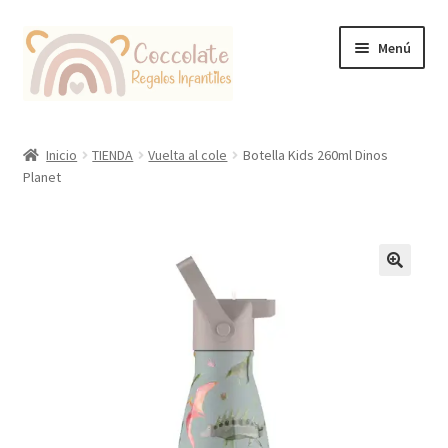
Ir
Ir
Menú
a
al
la
contenido
navegación
Tienda
Inicio
TIENDA
Vuelta al cole
Botella Kids 260ml Dinos
Planet
Coccolate Puericultura y Juguetería Educativa
🔍