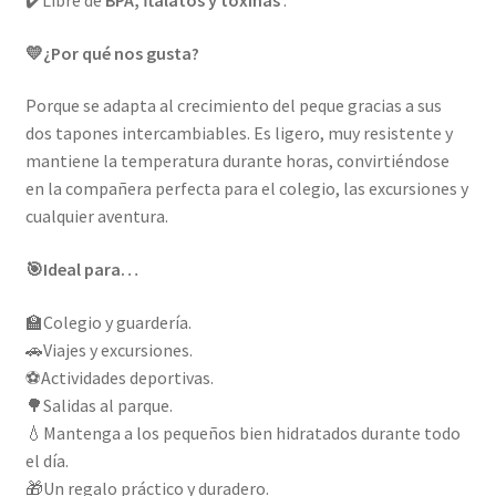
✔️
Libre de
BPA, ftalatos y toxinas
.
💛
¿Por qué nos gusta?
Porque se adapta al crecimiento del peque gracias a sus
dos tapones intercambiables. Es ligero, muy resistente y
mantiene la temperatura durante horas, convirtiéndose
en la compañera perfecta para el colegio, las excursiones y
cualquier aventura.
🎯
Ideal para…
🏫
Colegio y guardería.
🚗
Viajes y excursiones.
⚽
Actividades deportivas.
🌳
Salidas al parque.
💧
Mantenga a los pequeños bien hidratados durante todo
el día.
🎁
Un regalo práctico y duradero.