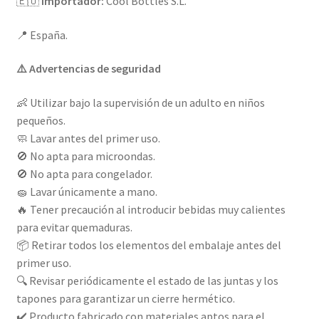
🇪🇺
Importador:
Cool Bottles S.L.
📍 España.
⚠️ Advertencias de seguridad
👶 Utilizar bajo la supervisión de un adulto en niños
pequeños.
🧼 Lavar antes del primer uso.
🚫 No apta para microondas.
🚫 No apta para congelador.
🧽 Lavar únicamente a mano.
🔥 Tener precaución al introducir bebidas muy calientes
para evitar quemaduras.
📦 Retirar todos los elementos del embalaje antes del
primer uso.
🔍 Revisar periódicamente el estado de las juntas y los
tapones para garantizar un cierre hermético.
✔️ Producto fabricado con materiales aptos para el