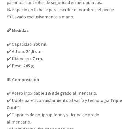
pasar los controles de seguridad en aeropuertos.
📝 Espacio en la base para escribir el nombre del peque.
🧼 Lavado exclusivamente a mano.
📏 Medidas
✔️ Capacidad:
350 ml
.
✔️ Altura:
24,5 cm
.
✔️ Diámetro:
7 cm
.
✔️ Peso:
245 g
.
🧵 Composición
✔️ Acero inoxidable
18/8
de grado alimentario.
✔️ Doble pared con aislamiento al vacío y tecnología
Triple
Cool™
.
✔️ Tapones de polipropileno y silicona de grado
alimentario.