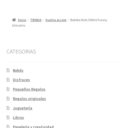
Inicio
TIENDA
Vuelta al cole
Botella Kids 350ml Funny
Unicorns
CATEGORIAS
Bebés
Disfraces
Pequeños Regalos
Regalos originales
Juguetería
Libros
Papelería y creatividad