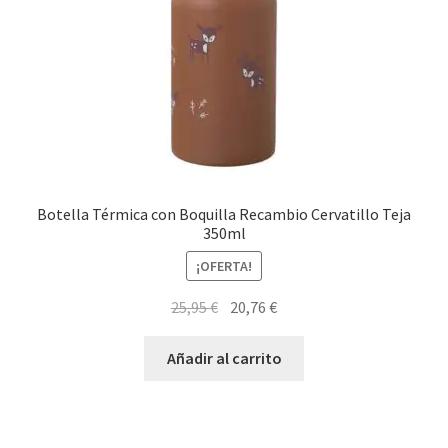
Botella Térmica con Boquilla Recambio Cervatillo Teja
350ml
¡OFERTA!
El
El
25,95
€
20,76
€
precio
precio
original
actual
Añadir al carrito
era:
es:
25,95 €.
20,76 €.