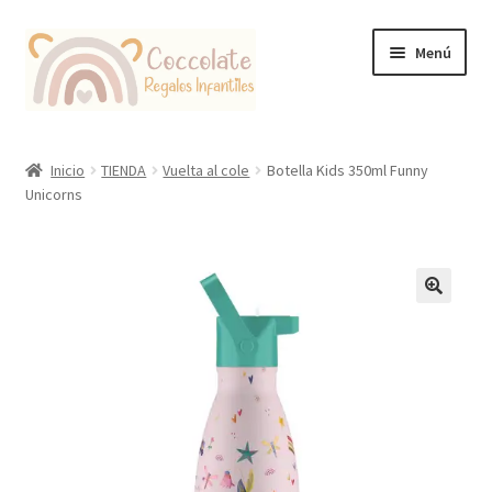
Ir
Ir
Menú
a
al
la
contenido
navegación
Tienda
Inicio
TIENDA
Vuelta al cole
Botella Kids 350ml Funny
Unicorns
Coccolate Puericultura y Juguetería Educativa
🔍