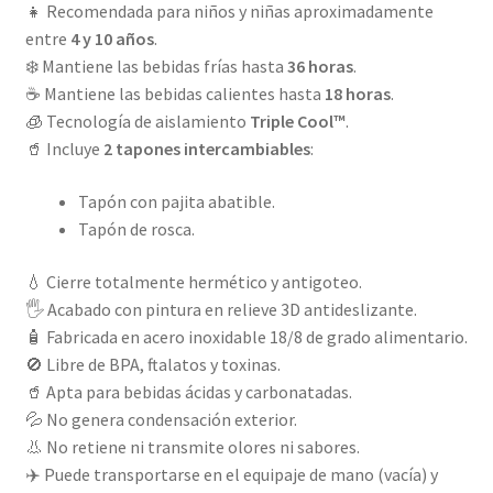
👧 Recomendada para niños y niñas aproximadamente
entre
4 y 10 años
.
❄️ Mantiene las bebidas frías hasta
36 horas
.
☕ Mantiene las bebidas calientes hasta
18 horas
.
🧊 Tecnología de aislamiento
Triple Cool™
.
🥤 Incluye
2 tapones intercambiables
:
Tapón con pajita abatible.
Tapón de rosca.
💧 Cierre totalmente hermético y antigoteo.
🖐️ Acabado con pintura en relieve 3D antideslizante.
🧴 Fabricada en acero inoxidable 18/8 de grado alimentario.
🚫 Libre de BPA, ftalatos y toxinas.
🥤 Apta para bebidas ácidas y carbonatadas.
💦 No genera condensación exterior.
👃 No retiene ni transmite olores ni sabores.
✈️ Puede transportarse en el equipaje de mano (vacía) y