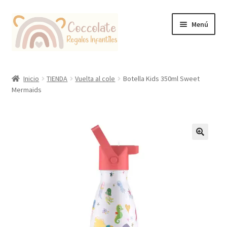
Ir
Ir
Menú
a
al
la
contenido
navegación
Tienda
Inicio
TIENDA
Vuelta al cole
Botella Kids 350ml Sweet
Mermaids
Coccolate Puericultura y Juguetería Educativa
🔍