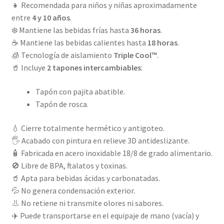
👧 Recomendada para niños y niñas aproximadamente
entre
4 y 10 años
.
❄️ Mantiene las bebidas frías hasta
36 horas
.
☕ Mantiene las bebidas calientes hasta
18 horas
.
🧊 Tecnología de aislamiento
Triple Cool™
.
🥤 Incluye
2 tapones intercambiables
:
Tapón con pajita abatible.
Tapón de rosca.
💧 Cierre totalmente hermético y antigoteo.
🖐️ Acabado con pintura en relieve 3D antideslizante.
🧴 Fabricada en acero inoxidable 18/8 de grado alimentario.
🚫 Libre de BPA, ftalatos y toxinas.
🥤 Apta para bebidas ácidas y carbonatadas.
💦 No genera condensación exterior.
👃 No retiene ni transmite olores ni sabores.
✈️ Puede transportarse en el equipaje de mano (vacía) y