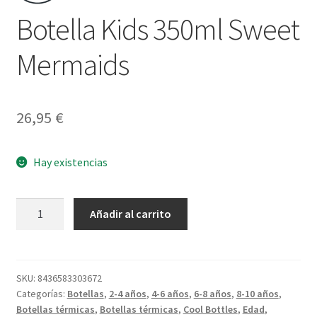
Botella Kids 350ml Sweet
Mermaids
26,95
€
Hay existencias
Botella
Añadir al carrito
Kids
350ml
Sweet
Mermaids
SKU:
8436583303672
Categorías:
Botellas
,
2-4 años
,
4-6 años
,
6-8 años
,
8-10 años
,
cantidad
Botellas térmicas
,
Botellas térmicas
,
Cool Bottles
,
Edad
,