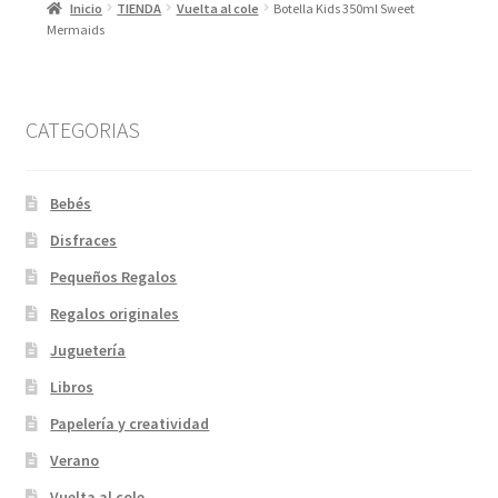
Inicio
TIENDA
Vuelta al cole
Botella Kids 350ml Sweet
Mermaids
CATEGORIAS
Bebés
Disfraces
Pequeños Regalos
Regalos originales
Juguetería
Libros
Papelería y creatividad
Verano
Vuelta al cole