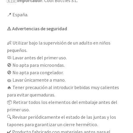
🇪🇺
Importador:
Cool Bottles S.L.
📍 España.
⚠️ Advertencias de seguridad
👶 Utilizar bajo la supervisión de un adulto en niños
pequeños.
🧼 Lavar antes del primer uso.
🚫 No apta para microondas.
🚫 No apta para congelador.
🧽 Lavar únicamente a mano.
🔥 Tener precaución al introducir bebidas muy calientes
para evitar quemaduras.
📦 Retirar todos los elementos del embalaje antes del
primer uso.
🔍 Revisar periódicamente el estado de las juntas y los
tapones para garantizar un cierre hermético.
✔️ Producto fabricado con materiales aptos para el