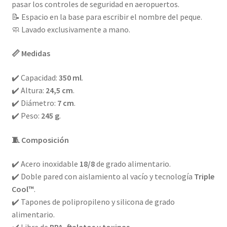
pasar los controles de seguridad en aeropuertos.
📝 Espacio en la base para escribir el nombre del peque.
🧼 Lavado exclusivamente a mano.
📏 Medidas
✔️ Capacidad:
350 ml
.
✔️ Altura:
24,5 cm
.
✔️ Diámetro:
7 cm
.
✔️ Peso:
245 g
.
🧵 Composición
✔️ Acero inoxidable
18/8
de grado alimentario.
✔️ Doble pared con aislamiento al vacío y tecnología
Triple
Cool™
.
✔️ Tapones de polipropileno y silicona de grado
alimentario.