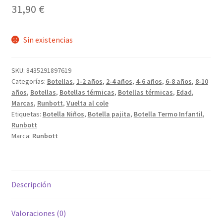
31,90
€
Sin existencias
SKU:
8435291897619
Categorías:
Botellas
,
1-2 años
,
2-4 años
,
4-6 años
,
6-8 años
,
8-10
años
,
Botellas
,
Botellas térmicas
,
Botellas térmicas
,
Edad
,
Marcas
,
Runbott
,
Vuelta al cole
Etiquetas:
Botella Niños
,
Botella pajita
,
Botella Termo Infantil
,
Runbott
Marca:
Runbott
Descripción
Valoraciones (0)