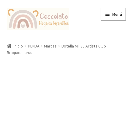
Ir
Ir
Menú
a
al
la
contenido
navegación
Tienda
Inicio
TIENDA
Marcas
Botella Mii 35 Artists Club
Braquiosaurus
Coccolate Puericultura y Juguetería Educativa